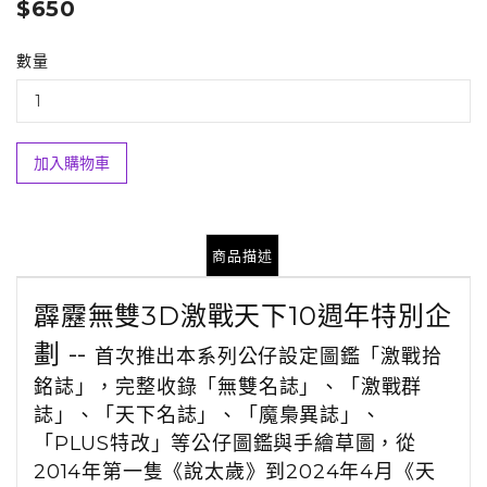
$650
數量
加入購物車
商品描述
霹靂無雙3D激戰天下10週年特別企
劃 --
首次推出本系列公仔設定圖鑑「激戰拾
銘誌」，完整收錄「無雙名誌」、「激戰群
誌」、「天下名誌」、「魔梟異誌」、
「
PLUS
特改」等公仔圖鑑與手繪草圖，從
2014
年第一隻《說太歲》到
2024
年
4
月《天