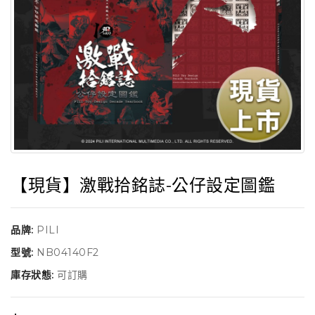
【現貨】激戰拾銘誌-公仔設定圖鑑
品牌:
PILI
型號:
NB04140F2
庫存狀態:
可訂購