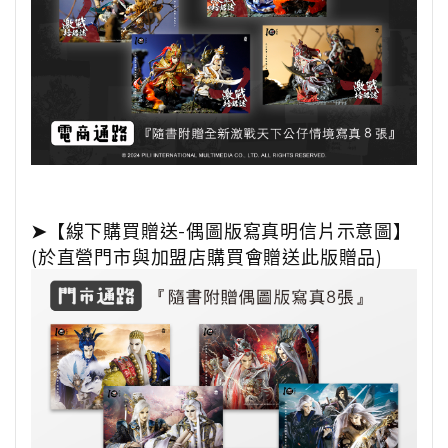
➤
【線下購買贈送-偶圖版寫真明信片示意圖】
(於直營門市與加盟店購買
會贈送此版贈品
)