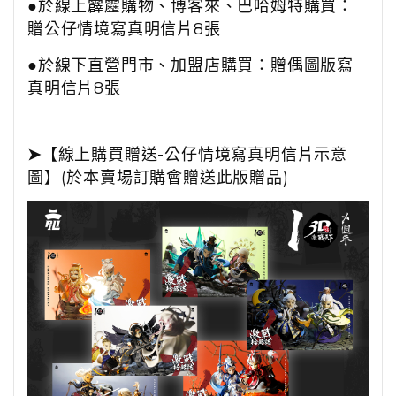
●於線上霹靂購物、博客來、巴哈姆特購買：
贈公仔情境寫真明信片
8
張
●於線下直營門市、加盟店購買：
贈偶圖版寫
真明信片
8
張
➤
【線上購買贈送-公仔情境寫真明信片示意
圖】(於本賣場訂購會贈送此版贈品)