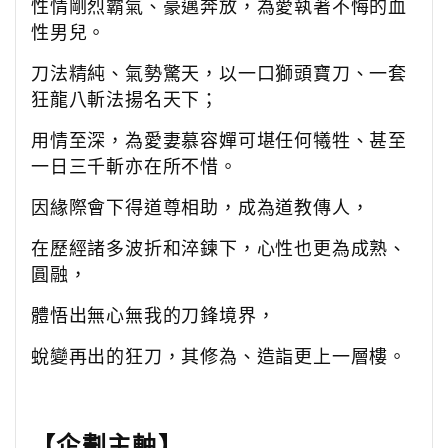
性情剛烈霸氣、豪邁奔放，為愛執著不悔的血
性男兒。
刀法精純、氣勢驚天，以一口獅頭寶刀、一套
狂龍八斬法揚名天下；
用情至深，為愛妻慕容嬋可堪任何犧牲、甚至
一日三千斬亦在所不惜。
因緣際會下得道尊相助，成為道教傳人，
在歷經諸多波折和淬鍊下，心性也更為成熟、
圓融，
體悟出無心無我的刀鋒境界，
蛻變再出的狂刀，其修為、造詣更上一層樓。
【企劃主軸】