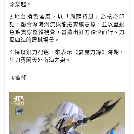
添樂趣。
3.地台換色靈感，以「海龍捲風」為核心印
記，融合深海渦流與龍捲奔騰意象，並以藍銀
色系貫穿整體視覺，營造出狂刀踏浪而行、刀
壓四海的震撼場景。
4.特以銀刀配色，來表示《霹靂刀鋒》時期，
狂刀勇闖天外南海之姿。
#監修中