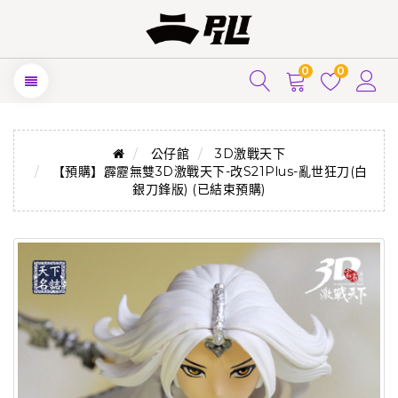
0
0
公仔館
3D激戰天下
【預購】霹靂無雙3D激戰天下-改S21Plus-亂世狂刀(白
銀刀鋒版) (已結束預購)