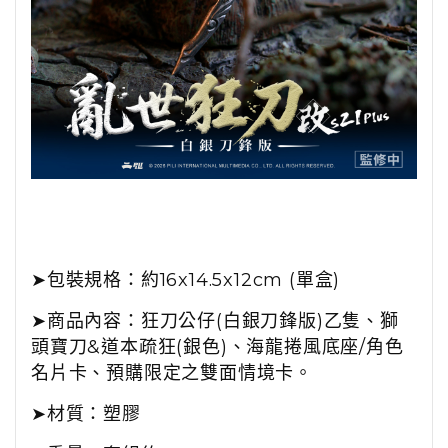
➤
包裝規格：
約16x14.5x12cm (單盒)
➤商品內容：
狂刀公仔(白銀刀鋒版)乙隻、獅
頭寶刀&道本疏狂(銀色)、
海龍捲風底座
/角色
名片卡、預購限定之雙面情境卡。
➤材質：塑膠