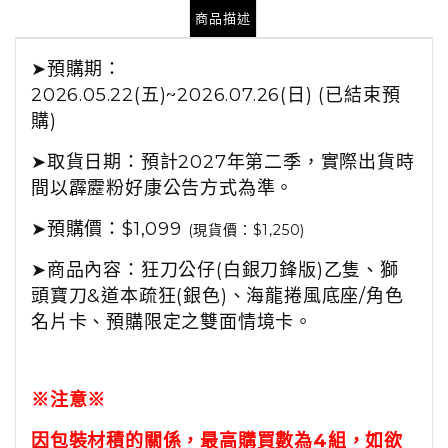
商品描述
➤
預購期：
2026.05.22(五)~2026.07.26(日) (已結束預
購)
➤
取貨日期：
預計2027年第二季
，
實際出貨時
間以霹靂粉好康公告方式為準。
➤預購
價：$1,099
(現貨價：$1,250)
➤商品內容：
狂刀公仔(白銀刀鋒版)乙隻、獅
頭寶刀&道本疏狂(銀色)、
海龍捲風底座
/角色
名片卡、預購限定之雙面情境卡。
※注意※
因包裝材積的關係，最高購買數為4組，如欲