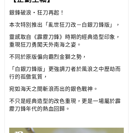
銀鋒破浪・狂刀再起！
本次特別推出「亂世狂刀改－白銀刀鋒版」，
靈感取自《霹靂刀鋒》時期的經典造型印象，
重現狂刀勇闖天外南海之姿。
不同於原版偏向霸烈金獅之勢，
「白銀刀鋒版」更強調刀者於風浪之中歷劫而
行的孤傲氣質，
宛如海天之間斬浪而出的銀色戰神。
不只是經典造型的改色重現，更是一場屬於霹
靂刀鋒年代的熱血回歸。