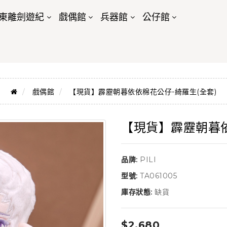
東離劍遊紀
戲偶館
兵器館
公仔館
戲偶館
【現貨】霹靂朝暮依依棉花公仔-綺羅生(全套)
【現貨】霹靂朝暮依
品牌:
PILI
型號:
TA061005
庫存狀態:
缺貨
$2,680