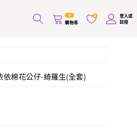
0
0
登入或
註冊
購物車
依棉花公仔-綺羅生(全套)