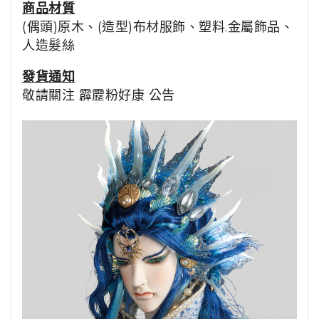
商品
材質
(偶頭)原木、(造型)布材服飾、塑料.金屬飾品、
人造髮絲
發貨通知
敬請關注
霹靂粉好康
公告