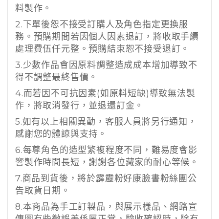
料製作。
2.
下單後恕不接受訂購人及角色指定更換服
務。預購期間若因個人因素退訂，將收取手續
處理費伍仟元整。預購結束恕不接受退訂。
3.
少數作品會因原料調整造成成本增加導致不
得不調整最終售價。
4.
而若因不可抗因素
(
如原料短缺
)
導致無法製
作，將取消發行，並退還訂金。
5.
如有以上相關異動，客服人員將另行通知，
感謝您的體諒與支持。
6.
每尊角色的造型繁複程度不同，難易度會影
響製作時間長短，謝謝各位藏家的耐心等候。
7.
商品到貨後，將於霹靂粉好康臉書粉絲團公
告取貨日期。
8.
本商品為手工訂製品，與展示樣品、網路宣