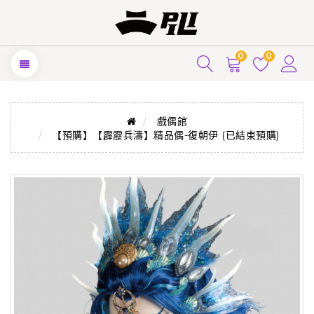
0
0
戲偶館
【預購】【霹靂兵濤】精品偶-復朝伊 (已結束預購)