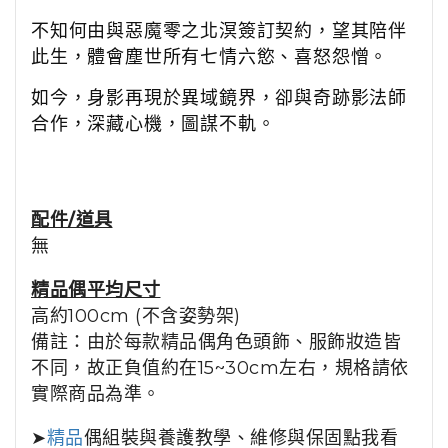
不知何由與惡魔零之北溟簽訂契約，望其陪伴
此生，體會塵世所有七情六慾、喜怒怨憎。
如今，身影再現於異域鏡界，卻與奇跡影法師
合作，深藏心機，圖謀不軌。
配件/道具
無
精品
偶平均尺寸
高約100cm (不含姿勢架)
備註：由於每款精品偶角色頭飾、服飾妝造皆
不同，故正負值約在15~30cm左右，規格請依
實際商品為準。
➤
精品
偶組裝與養護教學、維修與保固點我看