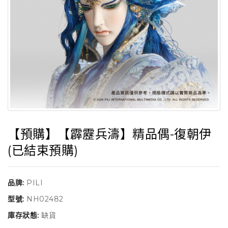
【預購】【霹靂兵濤】精品偶-復朝伊
(已結束預購)
品牌:
PILI
型號:
NH02482
庫存狀態:
缺貨