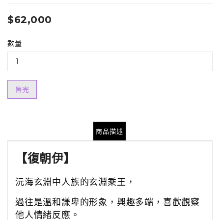
$62,000
數量
售完
商品描述
【
復朝伊
】
沅海玄淵中人族的玄淵乘王，
過往是溫和謙卑的形象，興趣多端，喜歡觀察
他人情緒反應。