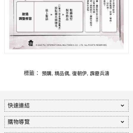
標籤：
,
,
,
預購
精品偶
復朝伊
霹靂兵濤
快速連結
購物導覽