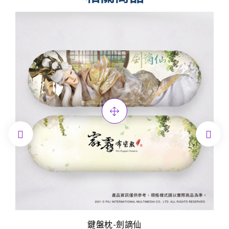


鍵盤枕-劍謫仙