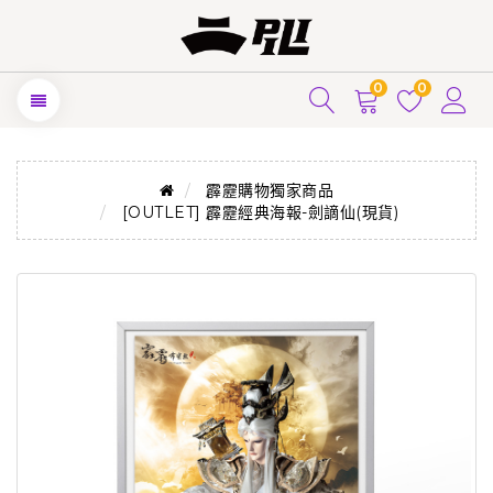
0
0
霹靂購物獨家商品
[OUTLET] 霹靂經典海報-劍謫仙(現貨)