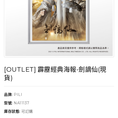
[OUTLET] 霹靂經典海報-劍謫仙(現
貨)
品牌:
PILI
型號:
NA11137
庫存狀態:
可訂購