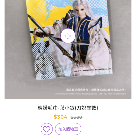
應援毛巾-葉小釵(刀說異數)
$304
$380
加入購物車