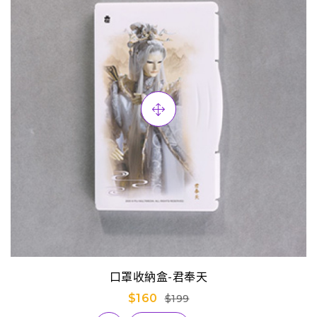
口罩收納盒-君奉天
$160
$199