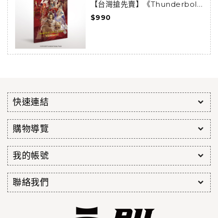
【台灣搶先賣】《Thunderbolt
Fantasy 東離劍遊紀》-
$990
Moments-
快速連結
購物導覽
我的帳號
聯絡我們