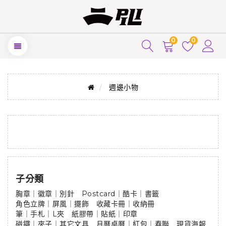
0
0
週邊小物
子分類
胸章｜徽章｜別針
Postcard｜酷卡｜書籤
角色立牌｜屏風｜擺飾
收藏卡冊｜收納冊
筆｜手札｜L夾
紙膠帶｜貼紙｜印章
磁鐵｜夾子｜其它文具
月曆桌曆｜紅包｜春聯
現貨海報