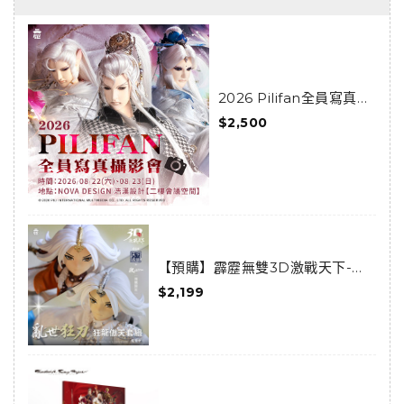
2026 Pilifan全員寫真攝
影會活動套組
$2,500
【預購】霹靂無雙3D激戰天下-亂
世狂刀-狂龍傲天套組(預購限定)
$2,199
(已結束預購)