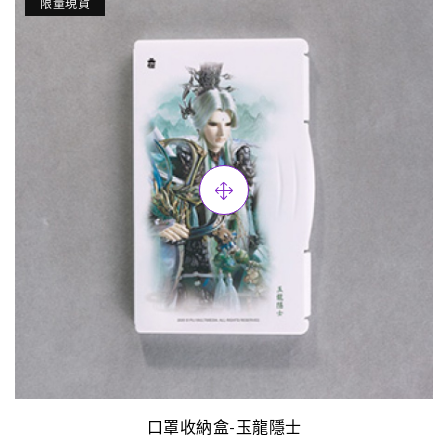
限量現貨
口罩收納盒-玉龍隱士