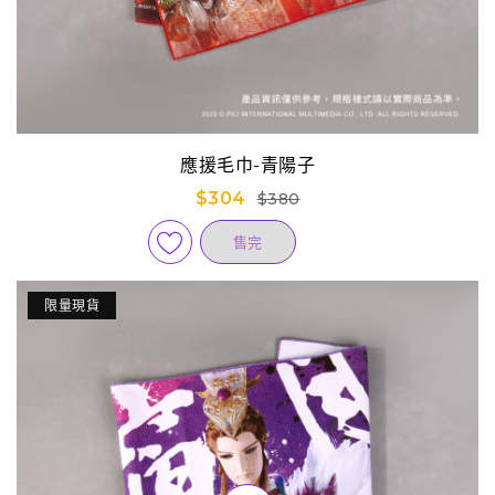
應援毛巾-青陽子
$304
$380
售完
限量現貨