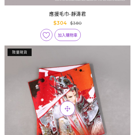
應援毛巾-靜濤君
$304
$380
加入購物車
限量現貨