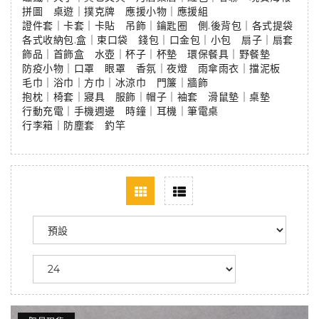
拼圖
桌遊｜撲克牌
應援小物｜應援組
證件套｜卡套｜卡貼
吊飾｜鑰匙圈
側.後背包｜各式提袋
各式收納包.盒｜束口袋
錢包｜口金包｜小包
扇子｜扇套
飾品｜首飾盒
水壺｜杯子｜杯墊
環保餐具｜野餐墊
防疫小物｜口罩
眼罩
香氛｜夜燈
雨傘雨衣｜擋泥板
毛巾｜浴巾｜方巾｜冰涼巾
門簾｜牆飾
抱枕｜椅套｜寢具
服飾｜帽子｜袖套
滑鼠墊｜桌墊
行動充電｜手機週邊
時鐘｜耳機｜筆電桌
行李箱｜防塵套
釣竿