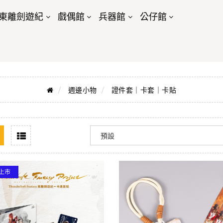
東離劍遊紀
戲偶館
兵器館
公仔館
週邊小物
證件套｜卡套｜卡貼
上市