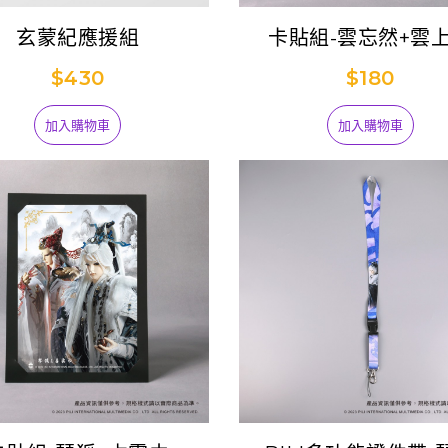
玄蒙紀應援組
卡貼組-雲忘然+雲
$430
$180
【預購】霹靂兵鋒譜
04-御皇 (疏樓龍
3,300
)
加入購物車
加入購物車
『龍戰兵濤』典藏撲
克牌
270
【盲抽】PILI晶透御
守吊飾集抽包
168