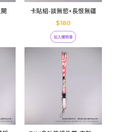
上闋
卡貼組-談無慾+長恨無疆
$180
加入購物車