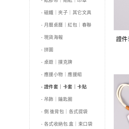
- 紙膠帶｜貼紙｜印章
- 磁鐵｜夾子｜其它文具
- 月曆桌曆｜紅包｜春聯
- 現貨海報
證件
- 拼圖
- 桌遊｜撲克牌
- 應援小物｜應援組
- 證件套｜卡套｜卡貼
- 吊飾｜鑰匙圈
- 側.後背包｜各式提袋
- 各式收納包.盒｜束口袋