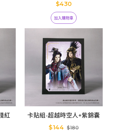
$430
加入購物車
殘紅
卡貼組-超越時空人+紫錦囊
$144
$180