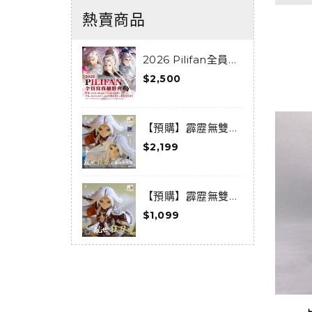
熱賣商品
2026 Pilifan全員寫
真攝影會活動套組
0
$2,500
$
宿
【預購】霹靂無雙
3D激戰天下-亂世狂
$2,199
$
刀-狂龍傲天套組(預
購限定) (已結束預
購)
【預購】霹靂無雙
3D激戰天下-天下
$1,099
$
014-亂世狂刀 (已結
束預購)