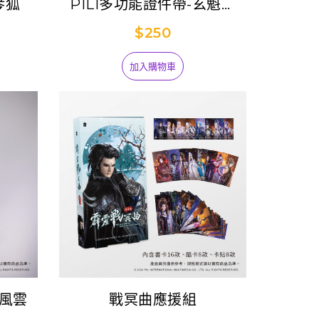
琴狐
PILI多功能證件帶-玄魁敇
天
$250
加入購物車
劍風雲
戰冥曲應援組