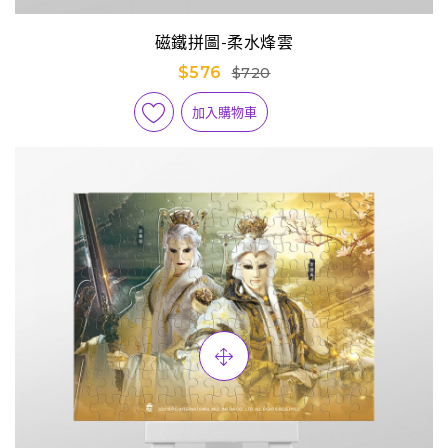
磁鐵拼圖-柔水烽雲
$576
$720
加入購物車