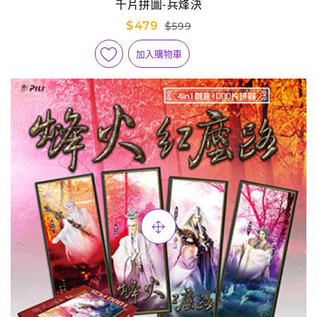
千片拼圖-兵烽決
$479
$599
加入購物車