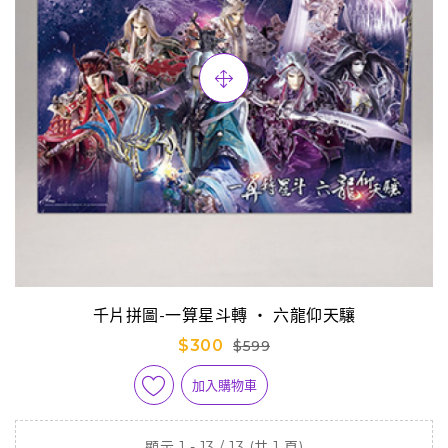
千片拼圖-一算星斗轉 ‧ 六龍仰天驤
$300
$599
加入購物車
顯示 1 - 13 / 13 (共 1 頁)