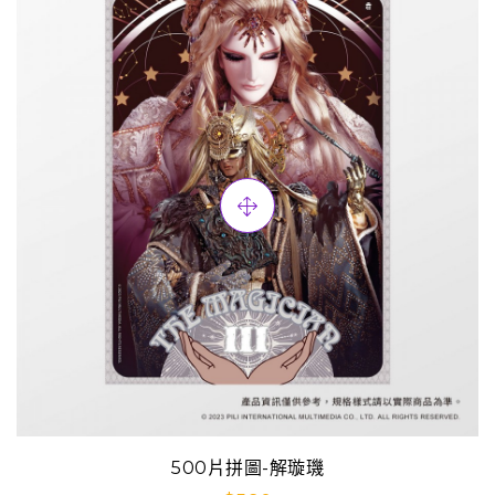
500片拼圖-解璇璣