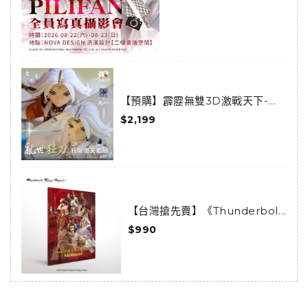
【預購】霹靂無雙3D激戰天下-亂
世狂刀-狂龍傲天套組(預購限定)
$2,199
(已結束預購)
【台灣搶先賣】《Thunderbolt
Fantasy 東離劍遊紀》-
$990
Moments-