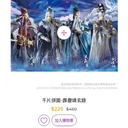
千片拼圖-霹靂靖玄錄
$225
$450
加入購物車