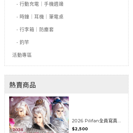
- 行動充電｜手機週邊
- 時鐘｜耳機｜筆電桌
- 行李箱｜防塵套
- 釣竿
活動專區
熱賣商品
2026 Pilifan全員寫真攝
影會活動套組
$2,500