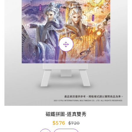
磁鐵拼圖-道真雙秀
$576
$720