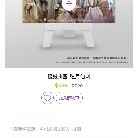
磁鐵拼圖-弦月仙劍
$576
$720
加入購物車