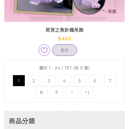
冥冥之魚針織吊飾
$450
售完
顯示 1 - 24 / 197 (共 9 頁)
1
2
3
4
5
6
7
8
9
>
>|
商品分類