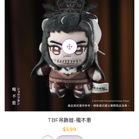
TBF吊飾娃-殤不患
$599