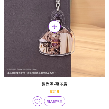
鎖匙圈-殤不患
$219
加入購物車