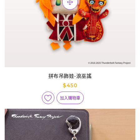
拼布吊飾娃-浪巫謠
$450
加入購物車