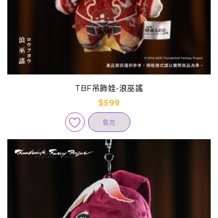
TBF吊飾娃-浪巫謠
$599
售完