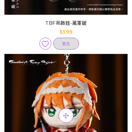
TBF吊飾娃-萬軍破
$599
售完