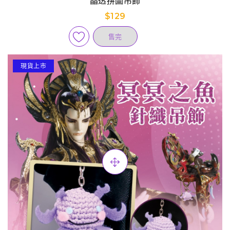
晶透拼圖吊飾
$129
售完
現貨上市