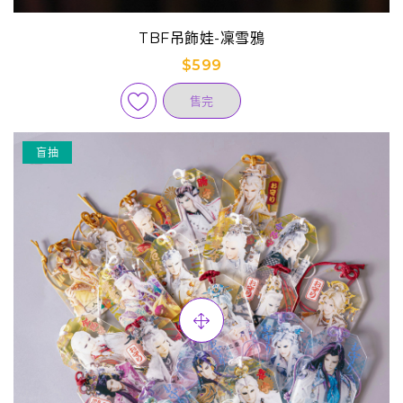
TBF吊飾娃-凜雪鴉
$599
售完
盲抽