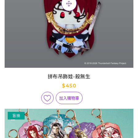
拼布吊飾娃-殺無生
$450
加入購物車
盲抽