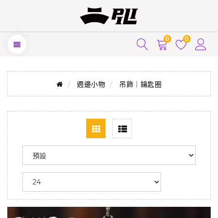
0
0
週邊小物
吊飾｜鑰匙圈