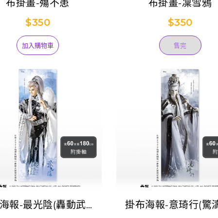
布掛畫-殤不患
布掛畫-凜雪鴉
$350
$350
加入購物車
售完
海報-最光陰(轟動武林
掛布海報-意琦行(驚