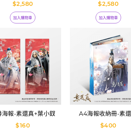
版)
$2,580
$2,580
加入購物車
加入購物車
聯海報-素還真+葉小釵
A4海報收納冊-素
$160
$400