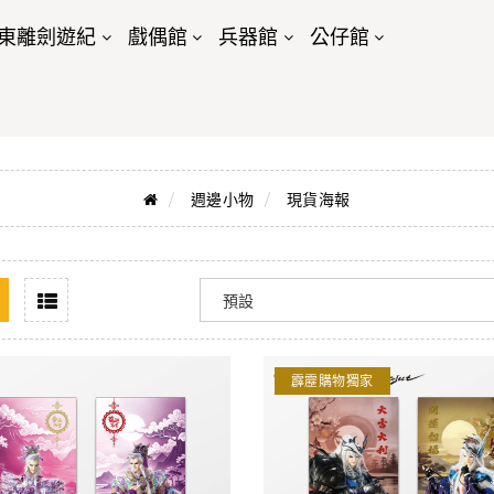
東離劍遊紀
戲偶館
兵器館
公仔館
週邊小物
現貨海報
霹靂購物獨家