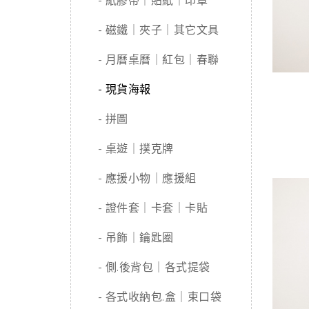
- 紙膠帶｜貼紙｜印章
- 磁鐵｜夾子｜其它文具
- 月曆桌曆｜紅包｜春聯
- 現貨海報
- 拼圖
- 桌遊｜撲克牌
- 應援小物｜應援組
- 證件套｜卡套｜卡貼
- 吊飾｜鑰匙圈
- 側.後背包｜各式提袋
- 各式收納包.盒｜束口袋