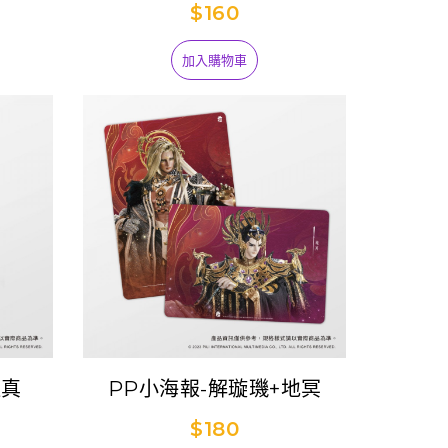
$160
加入購物車
還真
PP小海報-解璇璣+地冥
$180