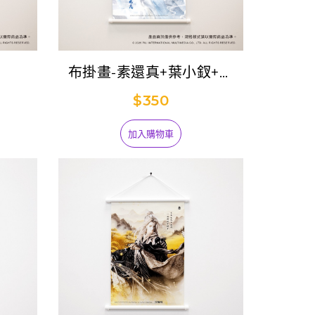
布掛畫-素還真+葉小釵+一
頁書
$350
加入購物車