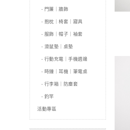
- 門簾｜牆飾
- 抱枕｜椅套｜寢具
- 服飾｜帽子｜袖套
- 滑鼠墊｜桌墊
- 行動充電｜手機週邊
- 時鐘｜耳機｜筆電桌
- 行李箱｜防塵套
- 釣竿
活動專區