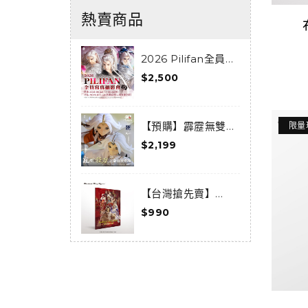
熱賣商品
2026 Pilifan全員寫
真攝影會活動套組
$2,500
$
0
【預購】霹靂無雙
限量
3D激戰天下-亂世狂
《
$2,199
$
刀-狂龍傲天套組(預
F
購限定) (已結束預
購)
【台灣搶先賣】
《Thunderbolt
《
$990
$
Fantasy 東離劍遊
F
紀》-Moments-