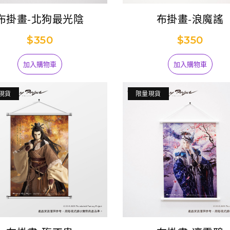
布掛畫-北狗最光陰
布掛畫-浪魔謠
$350
$350
【預購】霹靂無雙
3D激戰天下-天下
1,099
14-亂世狂刀 (已結
加入購物車
加入購物車
束預購)
【台灣搶先賣】
現貨
限量現貨
Thunderbolt
599
antasy Project》
吊飾娃-萬軍破
【台灣搶先賣】
Thunderbolt
599
antasy Project》
吊飾娃-阿契努斯