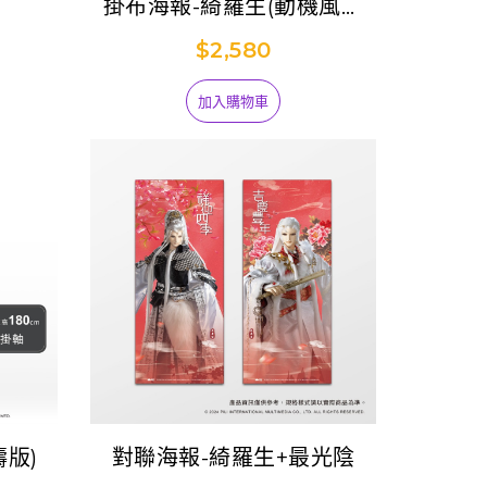
掛布海報-綺羅生(動機風雲
版)
$2,580
加入購物車
濤版)
對聯海報-綺羅生+最光陰