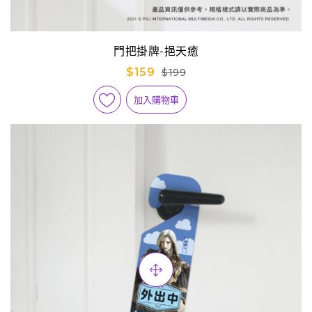
門把掛牌-挹天癒
$159
$199
加入購物車