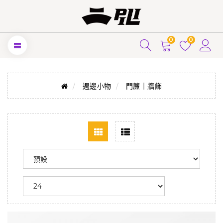
0
0
週邊小物
門簾｜牆飾