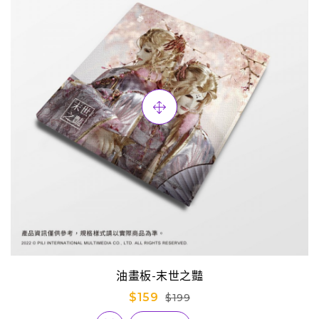
油畫板-末世之豔
$159
$199