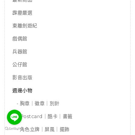
霹靂嚴選
東離劍遊紀
戲偶館
兵器館
公仔館
影音出版
週邊小物
- 胸章｜徽章｜別針
- Postcard｜酷卡｜書籤
- 角色立牌｜屏風｜擺飾