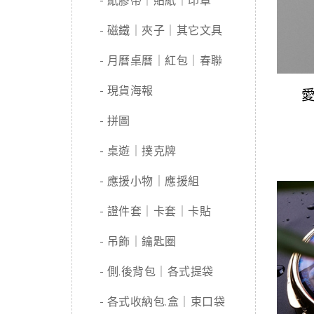
- 紙膠帶｜貼紙｜印章
- 磁鐵｜夾子｜其它文具
- 月曆桌曆｜紅包｜春聯
- 現貨海報
- 拼圖
- 桌遊｜撲克牌
- 應援小物｜應援組
- 證件套｜卡套｜卡貼
- 吊飾｜鑰匙圈
- 側.後背包｜各式提袋
- 各式收納包.盒｜束口袋