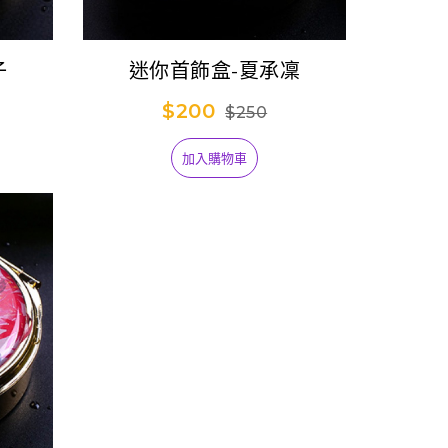
子
迷你首飾盒-夏承凜
$200
$250
加入購物車