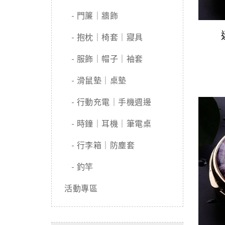
- 門簾｜牆飾
- 抱枕｜椅套｜寢具
- 服飾｜帽子｜袖套
- 滑鼠墊｜桌墊
- 行動充電｜手機週邊
- 時鐘｜耳機｜筆電桌
- 行李箱｜防塵套
- 釣竿
活動專區