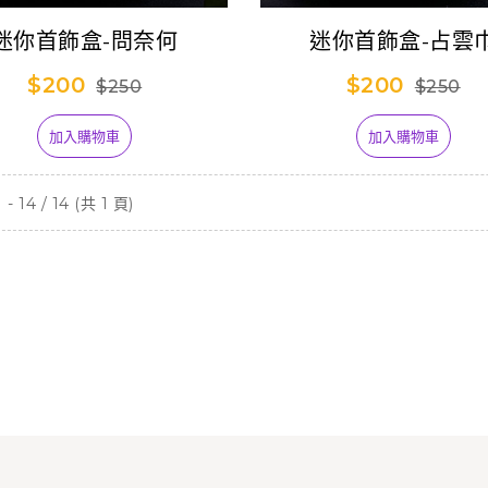
迷你首飾盒-問奈何
迷你首飾盒-占雲
$200
$200
$250
$250
【預購】霹靂無雙
3D激戰天下-天下
1,099
14-亂世狂刀 (已結
加入購物車
加入購物車
束預購)
【台灣搶先賣】
- 14 / 14 (共 1 頁)
Thunderbolt
599
antasy Project》
吊飾娃-阿契努斯
【台灣搶先賣】
Thunderbolt
599
antasy Project》
吊飾娃-萬軍破