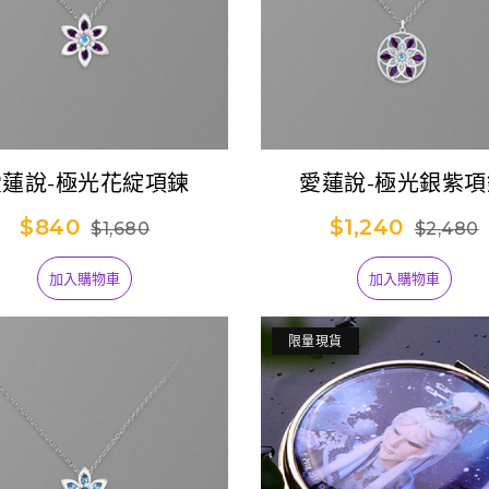
愛蓮說-極光花綻項鍊
愛蓮說-極光銀紫項
$840
$1,240
$1,680
$2,480
加入購物車
加入購物車
限量現貨