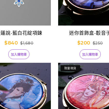
愛蓮說-藍白花綻項鍊
迷你首飾盒-鷇音
$840
$200
$1,680
$250
加入購物車
加入購物車
限量現貨