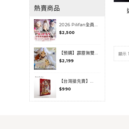
熱賣商品
2026 Pilifan全員寫
真攝影會活動套組
$2,500
$
0
【預購】霹靂無雙
顯示 1 
3D激戰天下-亂世狂
《
$2,199
$
刀-狂龍傲天套組(預
F
購限定) (已結束預
購)
【台灣搶先賣】
《Thunderbolt
《
$990
$
Fantasy 東離劍遊
F
紀》-Moments-