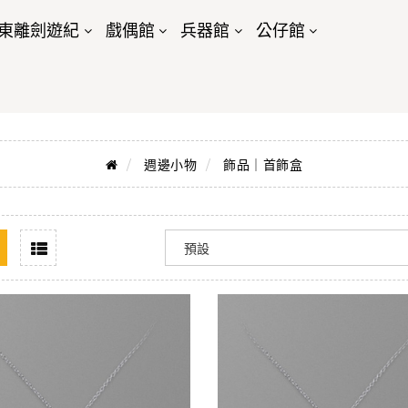
東離劍遊紀
戲偶館
兵器館
公仔館
週邊小物
飾品｜首飾盒