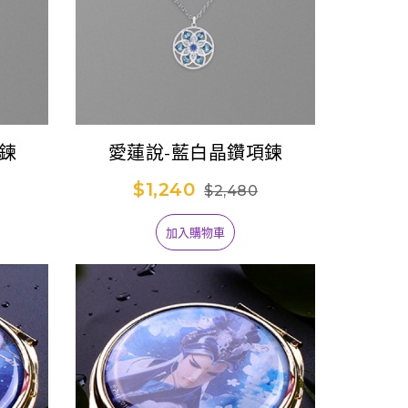
鍊
愛蓮說-藍白晶鑽項鍊
$1,240
$2,480
加入購物車