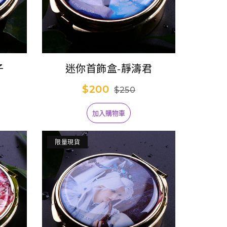
子
迷你首飾盒-靜濤君
$200
$250
加入購物車
限量現貨