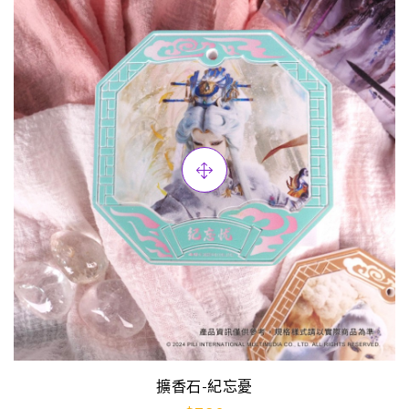
擴香石-紀忘憂