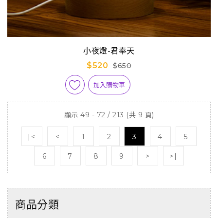
小夜燈-君奉天
$520
$650
加入購物車
顯示 49 - 72 / 213 (共 9 頁)
|<
<
1
2
3
4
5
6
7
8
9
>
>|
商品分類