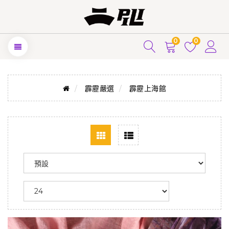
0
0
霹靂嚴選
霹靂上海館