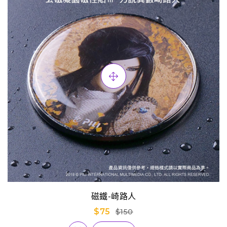
磁鐵-崎路人
$75
$150