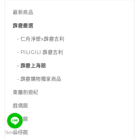
最新商品
霹靂嚴選
- 仁舟淨塑x霹靂吉利
- PILIGILI 霹靂吉利
- 霹靂上海館
- 霹靂購物獨家商品
東離劍遊紀
戲偶館
兵器館
公仔館