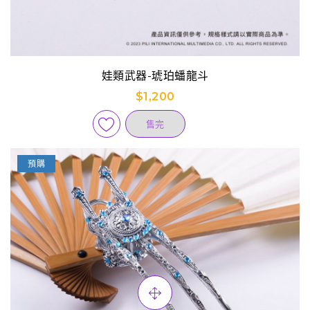
娃類武器-琥珀蟠龍斗
$1,200
售完
預購