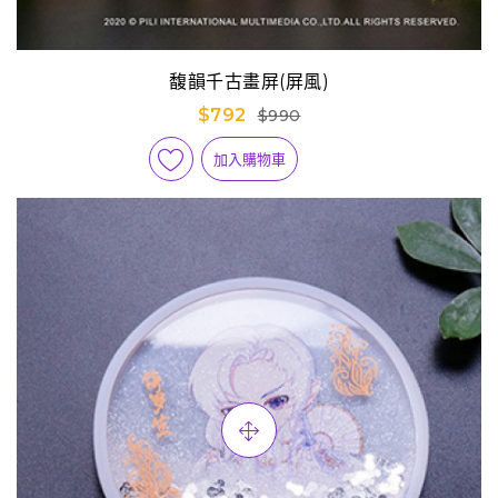
馥韻千古畫屏(屏風)
$792
$990
加入購物車