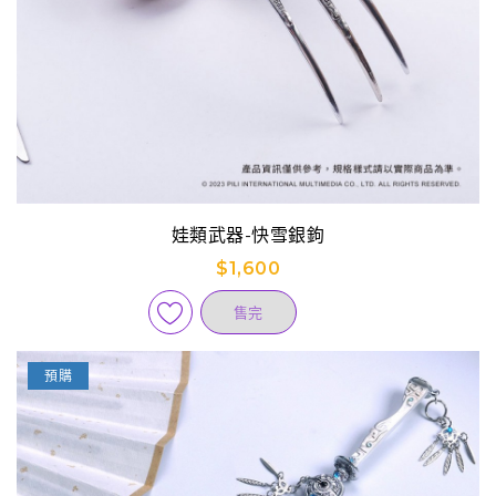
娃類武器-快雪銀鉤
$1,600
售完
預購