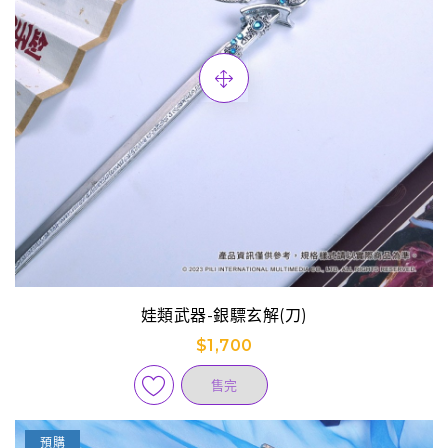
娃類武器-銀驃玄解(刀)
$1,700
售完
預購