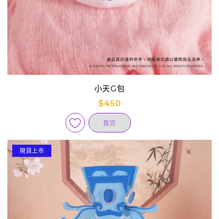
小天G包
$450
售完
現貨上市