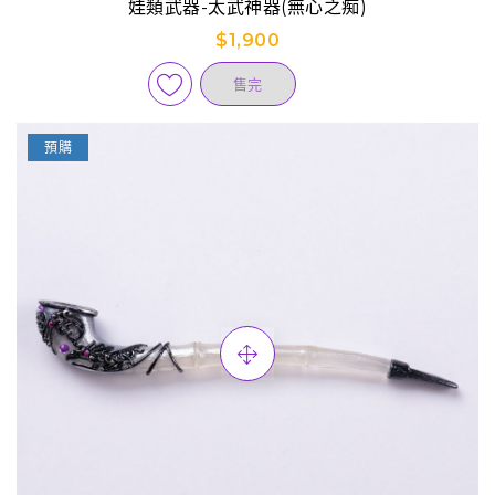
娃類武器-太武神器(無心之痴)
$1,900
售完
預購