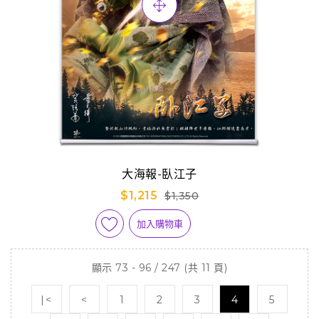
大海報-臥江子
$1,215
$1,350
加入購物車
顯示 73 - 96 / 247 (共 11 頁)
|<
<
1
2
3
4
5