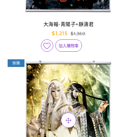
大海報-青陽子+靜濤君
$1,215
$1,350
加入購物車
預購