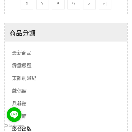
6
7
8
9
>
>|
商品分類
最新商品
霹靂嚴選
東離劍遊紀
戲偶館
兵器館
公仔館
影音出版