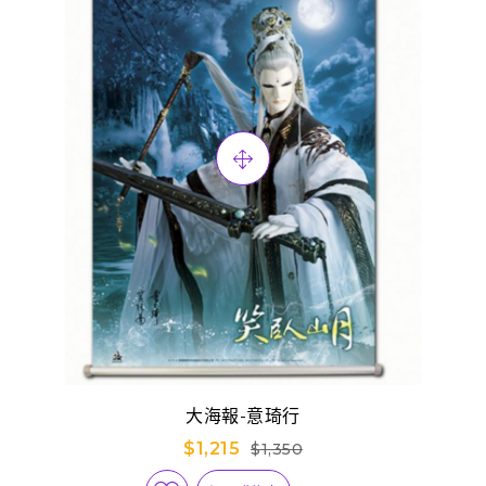
大海報-意琦行
$1,215
$1,350