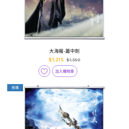
大海報-簫中劍
$1,215
$1,350
加入購物車
預購