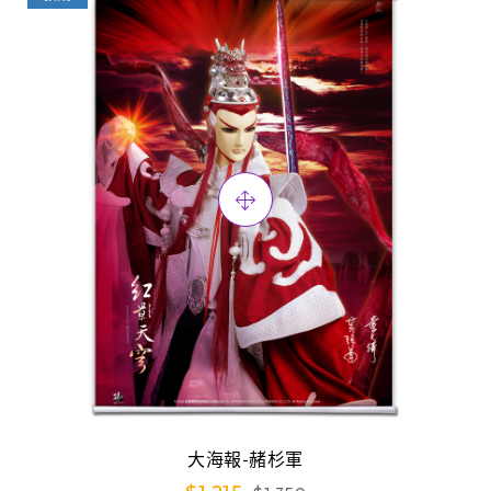
大海報-赭杉軍