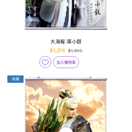
大海報-葉小釵
$1,215
$1,350
加入購物車
預購