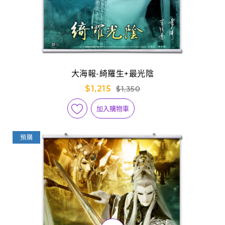
大海報-綺羅生+最光陰
$1,215
$1,350
加入購物車
預購