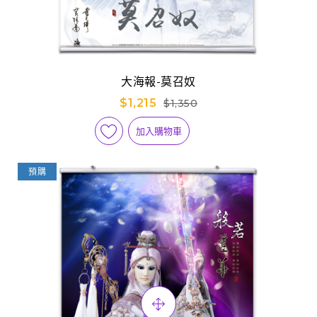
大海報-莫召奴
$1,215
$1,350
加入購物車
預購