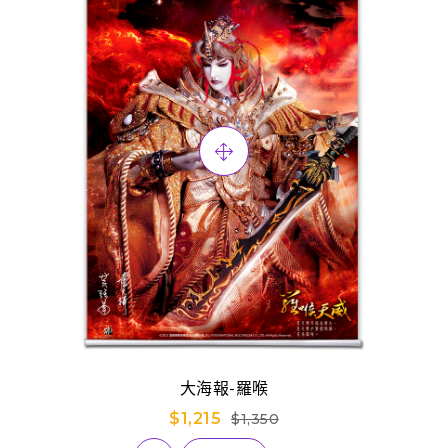
大海報-羅喉
$1,215
$1,350