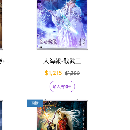
勝+最
大海報-戢武王
$1,215
$1,350
加入購物車
預購