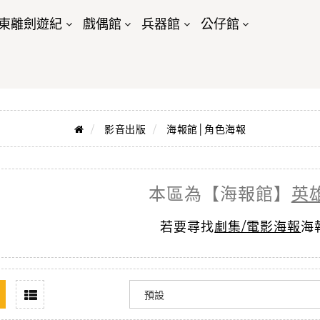
東離劍遊紀
戲偶館
兵器館
公仔館
影音出版
海報館│角色海報
本區為【海報館】
英
若要尋找
劇集/電影海報
海