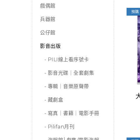
戲偶館
預購
兵器館
公仔館
影音出版
- PILI線上看序號卡
- 影音光碟｜全套劇集
- 專輯｜音樂原聲帶
- 藏劇盒
- 寫真｜書籍｜電影手冊
- Pilifan月刊