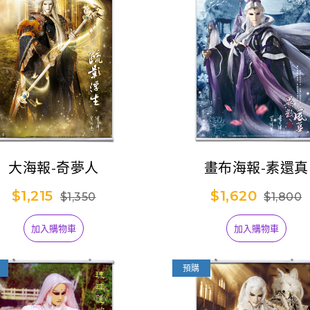
【台灣搶先賣】
Thunderbolt
599
antasy Project》
吊飾娃-阿契努斯
大海報-奇夢人
畫布海報-素還真
$1,215
$1,620
$1,350
$1,800
加入購物車
加入購物車
預購