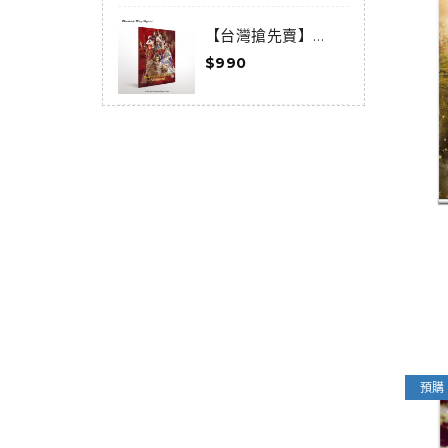
購)
【台灣搶先賣】
《Thunderbolt
《
$990
$
Fantasy 東離劍遊
F
紀》-Moments-
預購