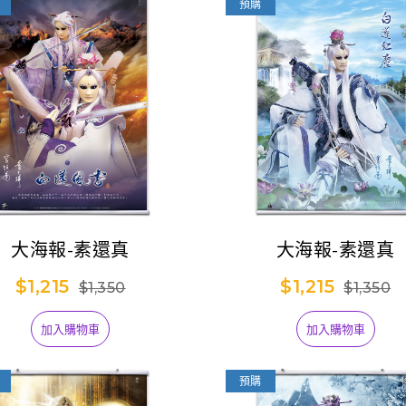
預購
大海報-素還真
大海報-素還真
【預購】霹靂無雙
3D激戰天下-天下
$1,215
$1,215
1,099
$1,350
$1,350
14-亂世狂刀 (已結
束預購)
加入購物車
加入購物車
【台灣搶先賣】
Thunderbolt
599
antasy Project》
預購
吊飾娃-萬軍破