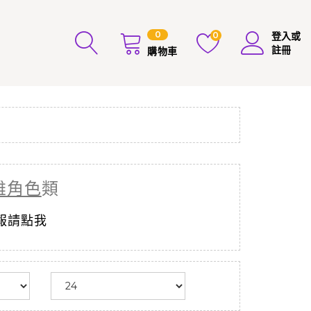
0
0
登入或
註冊
購物車
雄角色
類
報請點我