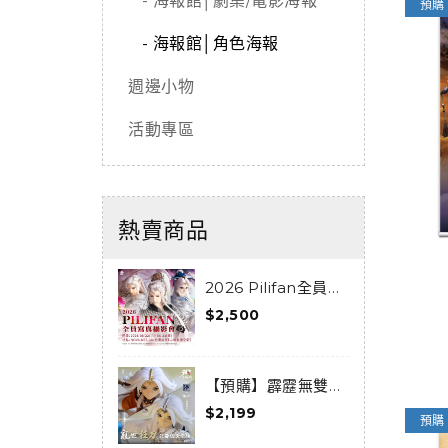
- 海報館│劇集/電影海報
預購
- 海報館│角色海報
週邊小物
活動專區
熱賣商品
2026 Pilifan全員寫
真攝影會活動套組
$2,500
$
0
【預購】霹靂無雙
3D激戰天下-亂世狂
《
$2,199
$
刀-狂龍傲天套組(預
F
預購
購限定) (已結束預