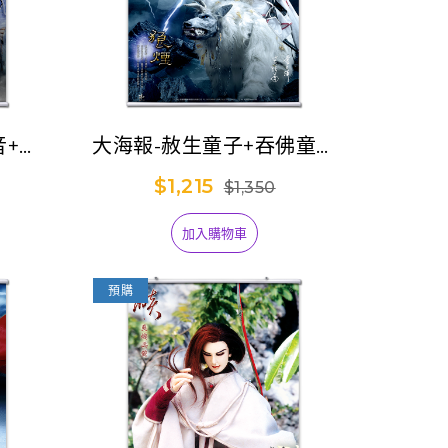
音+金
大海報-赦生童子+吞佛童子
+元禍天荒+別見狂華
$1,215
$1,350
加入購物車
預購