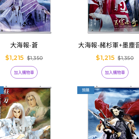
大海報-蒼
大海報-赭杉軍+墨塵
鎏影+紫荊衣
$1,215
$1,215
$1,350
$1,350
加入購物車
加入購物車
預購