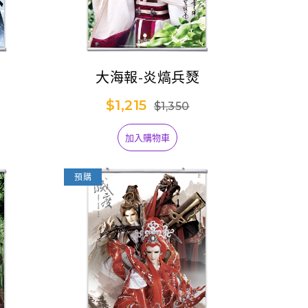
大海報-炎熇兵燹
$1,215
$1,350
加入購物車
預購