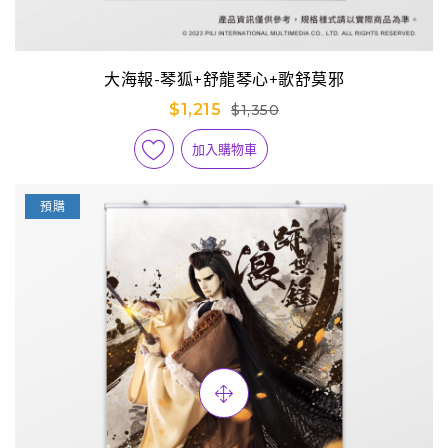
大海報-琴狐+舒龍琴心+歌舒莫邪
$1,215
$1,350
加入購物車
預購