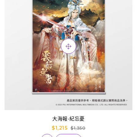
大海報-紀忘憂
$1,215
$1,350