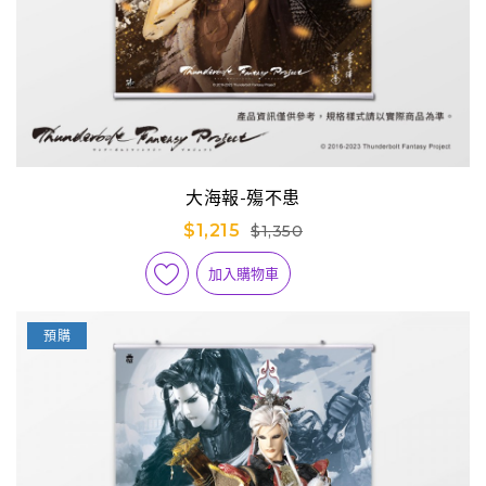
大海報-殤不患
$1,215
$1,350
加入購物車
預購