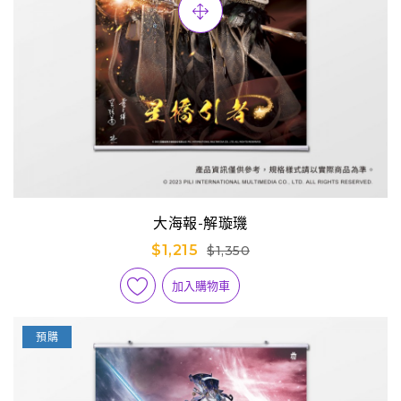
大海報-解璇璣
$1,215
$1,350
加入購物車
預購