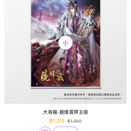
大海報-藐烽雲猂主版
$1,215
$1,350