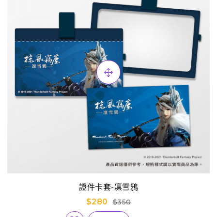
證件卡套-凜雪鴉
$280
$350