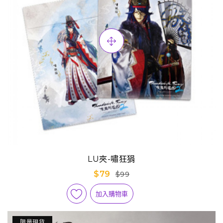
LU夾-嘯狂狷
$79
$99
加入購物車
限量現貨