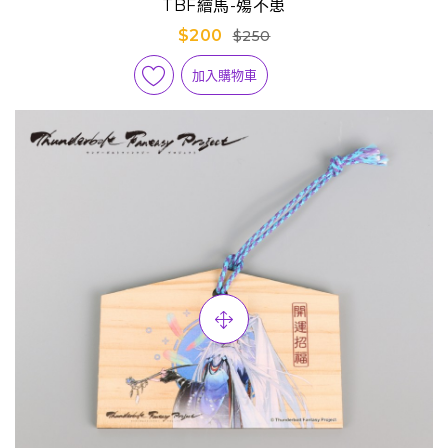
TBF繪馬-殤不患
$200
$250
加入購物車