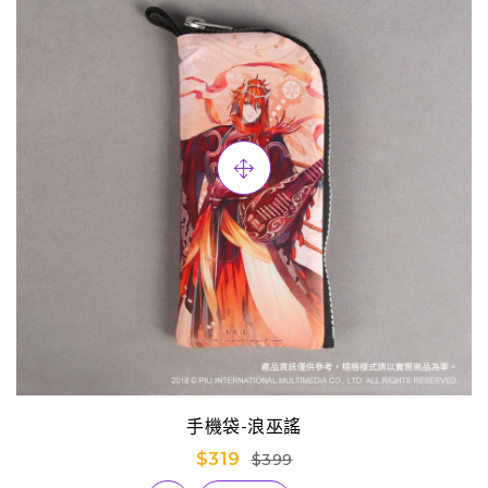
手機袋-浪巫謠
$319
$399