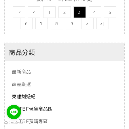
|<
<
1
2
3
4
5
6
7
8
9
>
>|
商品分類
最新商品
霹靂嚴選
東離劍遊紀
- TBF現貨商品區
- TBF預購專區