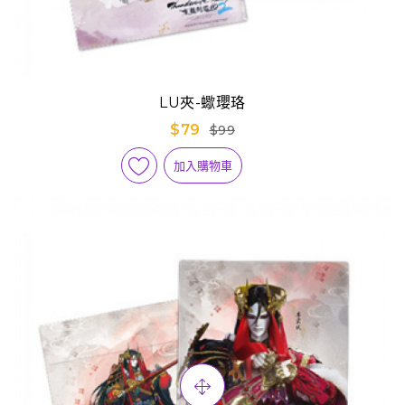
LU夾-蠍瓔珞
$79
$99
加入購物車