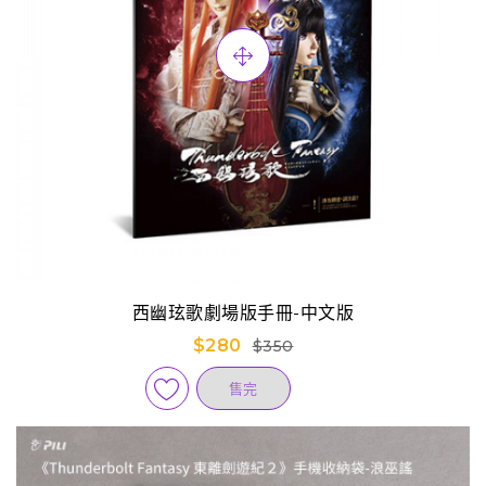
西幽玹歌劇場版手冊-中文版
$280
$350
售完