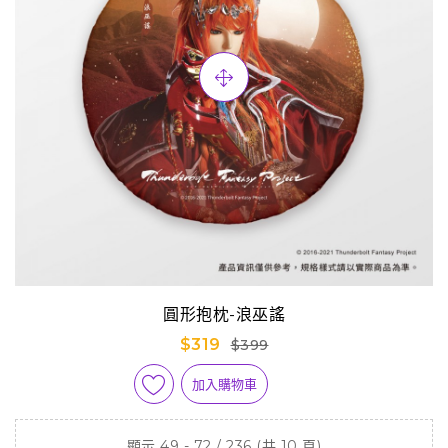
圓形抱枕-浪巫謠
$319
$399
加入購物車
顯示 49 - 72 / 236 (共 10 頁)