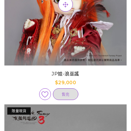
JP娃-浪巫謠
$29,000
售完
限量現貨