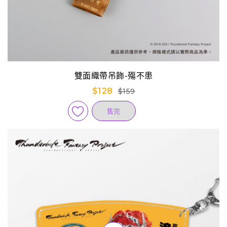
雙面織帶吊飾-殤不患
$128
$159
售完