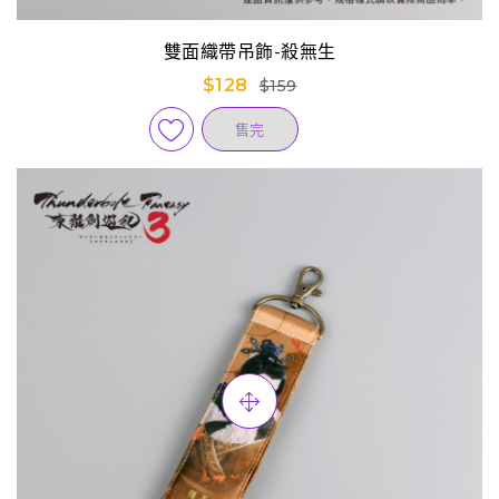
雙面織帶吊飾-殺無生
$128
$159
售完