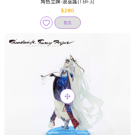
角色立牌-浪巫謠(TBF3)
$280
售完