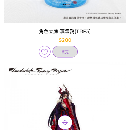
角色立牌-凜雪鴉(TBF3)
$280
售完