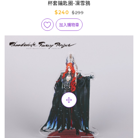
杯套鑰匙圈-凜雪鴉
$240
$299
加入購物車