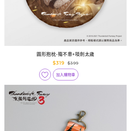
圓形抱枕-殤不患+啖劍太歲
$319
$399
加入購物車