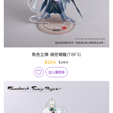
角色立牌-禍世螟蝗(TBF3)
$224
$280
加入購物車