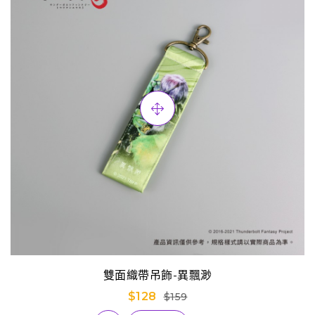
雙面織帶吊飾-異飄渺
$128
$159