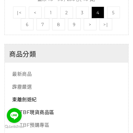
|<
<
1
2
3
4
5
6
7
8
9
>
>|
商品分類
最新商品
霹靂嚴選
東離劍遊紀
- TBF現貨商品區
- TBF預購專區