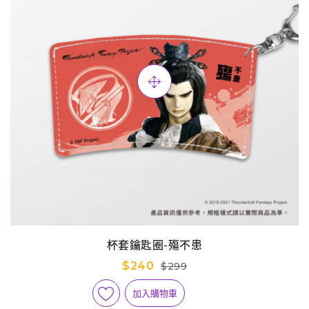
杯套鑰匙圈-殤不患
$240
$299
加入購物車