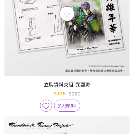
立牌資料夾組-異飄渺
$176
$220
加入購物車