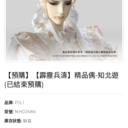
【預購】【霹靂兵濤】精品偶-知北遊
(已結束預購)
品牌:
PILI
型號:
NH02484
庫存狀態:
缺貨