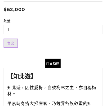
$62,000
數量
售完
商品描述
【
知北遊
】
知北遊，因性愛梅，自號梅林之主，亦自稱梅
林。
平素時身揹大掃塵寰，乃鏡界各族敬重的知