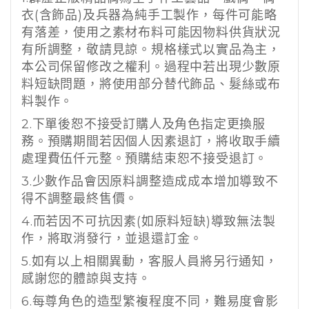
衣
(
含飾品
)
及兵器為純手工製作，每件可能略
有落差，使用之素材布料可能因物料供貨狀況
有所調整，敬請見諒。規格樣式以實品為主，
本公司保留修改之權利。過程中若出現少數原
料短缺問題，將使用部分替代飾品、髮絲或布
料製作。
2.
下單後恕不接受訂購人及角色指定更換服
務。預購期間若因個人因素退訂，將收取手續
處理費伍仟元整。預購結束恕不接受退訂。
3.
少數作品會因原料調整造成成本增加導致不
得不調整最終售價。
4.
而若因不可抗因素
(
如原料短缺
)
導致無法製
作，將取消發行，並退還訂金。
5.
如有以上相關異動，客服人員將另行通知，
感謝您的體諒與支持。
6.
每尊角色的造型繁複程度不同，難易度會影