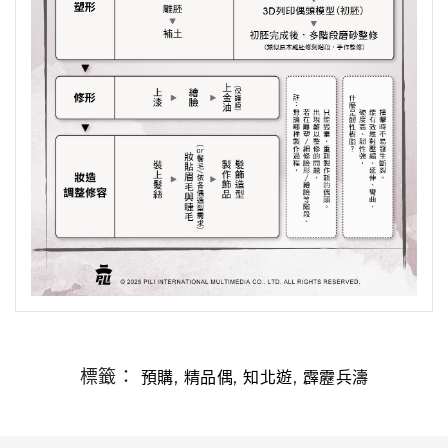
標籤：
,
,
,
預購
精品偶
知北遊
霹靂兵濤