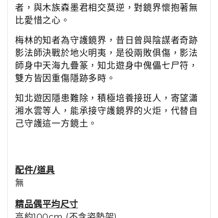
者，與木族森墨君相交莫逆，對鏡界懷抱著無
比愛惜之心。
梅林的知者為守護鏡界，昔日曾與陰謀者奇跡
影法師決戰於地火明夷，是役兩敗俱傷，影法
師身中天海九疊篆，知北遊身中傀儡七尸符，
雙方皆因重傷隱跡多時。
知北遊因隱患難除，積極培養接班人，寄望瀟
湘水雲等人，能承接守護鏡界的火炬，代替自
己守護這一方鏡土。
配件/道具
無
精品
偶平均尺寸
高約100cm (不含姿勢架)