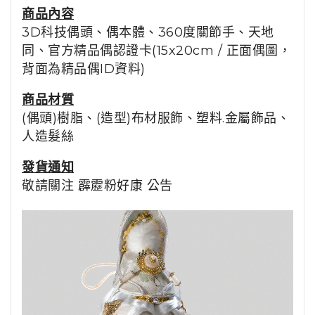
商品
內容
3D科技偶頭、偶本體、360度關節手、天地
同、
官方精品偶認證卡(15x20cm / 正面偶圖，
背面為精品偶ID資料)
商品
材質
(偶頭)
樹脂
、(造型)布材服飾、塑料.金屬飾品、
人造髮絲
發貨通知
敬請關注
霹靂粉好康
公告