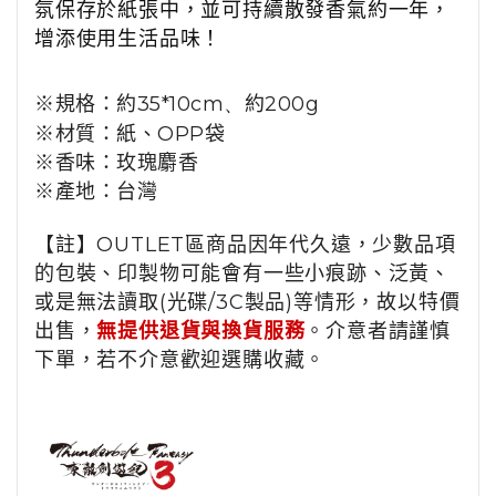
氛保存於紙張中，並可持續散發香氣約一年，
增添使用生活品味！
※規格：約
35*10cm、
約200
g
※材質：
紙、
OPP
袋
※香味：
玫瑰麝香
※產地：
台灣
【註】OUTLET區商品因年代久遠，少數品項
的包裝、印製物可能會有一些小痕跡、泛黃、
或是無法讀取(光碟/3C製品)等情形，故以特價
出售，
無提供退貨與換貨服務
。介意者請謹慎
下單，若不介意歡迎選購收藏。