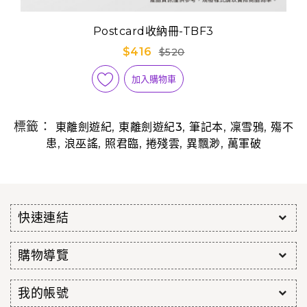
Postcard收納冊-TBF3
$416
$520
加入購物車
標籤：
,
,
,
,
東離劍遊紀
東離劍遊紀3
筆記本
凜雪鴉
殤不
,
,
,
,
,
患
浪巫謠
照君臨
捲殘雲
異飄渺
萬軍破
快速連結
購物導覽
我的帳號