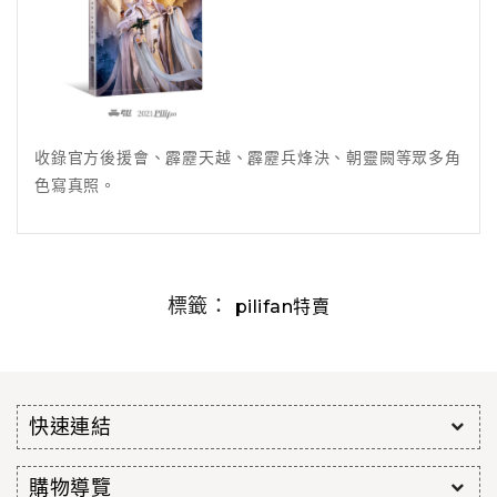
收錄官方後援會、霹靂天越、霹靂兵烽決、朝靈闕等眾多角
色寫真照。
標籤：
pilifan特賣
快速連結
購物導覽