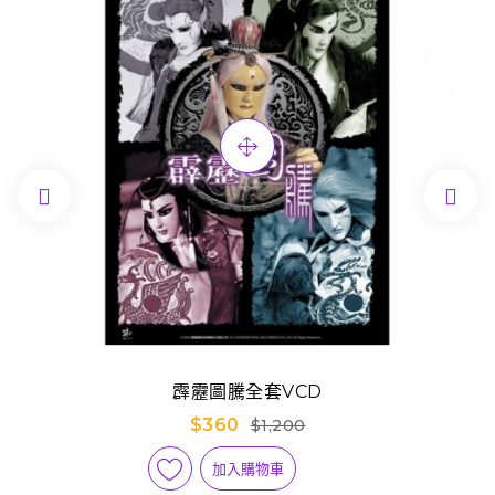


霹靂圖騰全套VCD
$360
$1,200
加入購物車