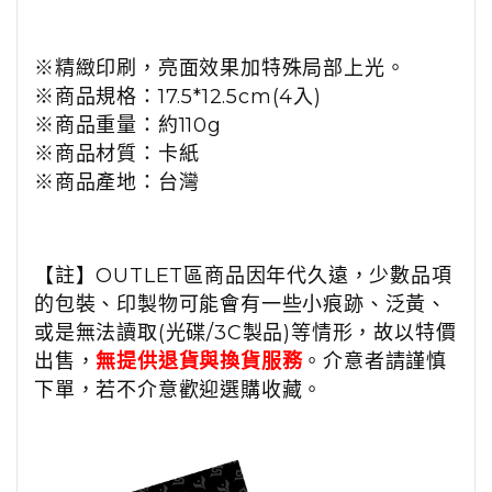
※精緻印刷，亮面效果加特殊局部上光。
※商品規格：17.5*12.5cm(4入)
※
商品
重量：約110g
※
商品
材質：卡紙
※
商品
產地：台灣
【註】OUTLET區商品因年代久遠，少數品項
的包裝、印製物可能會有一些小痕跡、泛黃、
或是無法讀取(光碟/3C製品)等情形，故以特價
出售，
無提供退貨與換貨服務
。介意者請謹慎
下單，若不介意歡迎選購收藏。