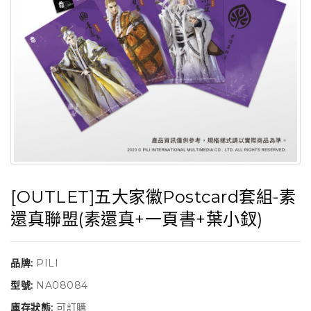
[OUTLET]五大家徽Postcard套組-素
還真聯盟(素還真+一頁書+葉小釵)
品牌:
PILI
型號:
NA08084
庫存狀態:
可訂購