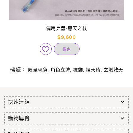
偶用兵器-癒天之杖
$9,600
售完
標籤：
,
,
,
,
限量現貨
角色立牌
擺飾
挹天癒
玄魁敇天
快速連結
購物導覽