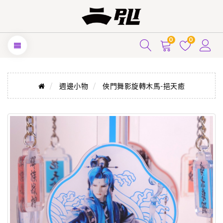
0
0
週邊小物
俠門舞影旋轉木馬-挹天癒