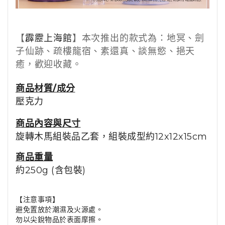
【
霹靂上海館
】本次推出的款式為：地冥、劍
子仙跡、疏樓龍宿、素還真、談無慾、挹天
癒，歡迎收藏。
商品材質/成分
壓克力
商品內容與尺寸
旋轉木馬組裝品
乙套
，組裝成型約12x12x15cm
商品重量
約250g (含包裝)
【注意事項】
避免置放於潮濕及火源處。
勿以尖銳物品於表面摩擦。