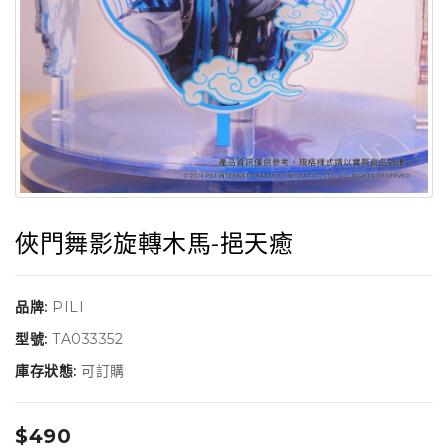
俠門舞影旋轉木馬-挹天癒
品牌:
PILI
型號:
TA033352
庫存狀態:
可訂購
$490