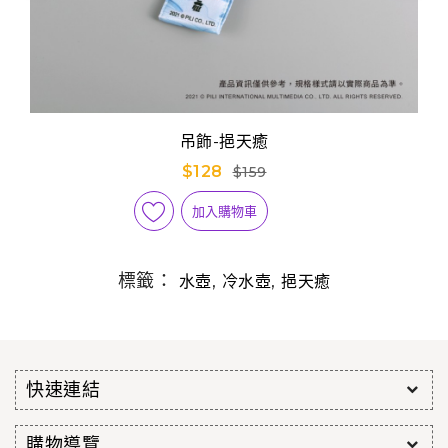
吊飾-挹天癒
$128
$159
加入購物車
標籤：
,
,
水壺
冷水壺
挹天癒
快速連結
購物導覽