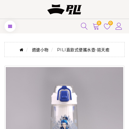
0
0
週邊小物
PILI直飲式便攜水壺-挹天癒