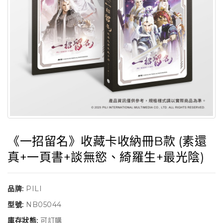
《一招留名》收藏卡收納冊B款 (素還
真+一頁書+談無慾、綺羅生+最光陰)
品牌:
PILI
型號:
NB05044
庫存狀態:
可訂購