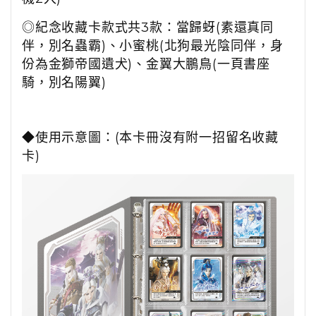
◎紀念收藏卡款式共3款：當歸蚜(素還真同
伴，別名蟲霸)、小蜜桃(北狗最光陰同伴，身
份為金獅帝國遺犬)、金翼大鵬鳥(一頁書座
騎，別名陽翼)
◆使用示意圖：(本卡冊沒有附一招留名收藏
卡)