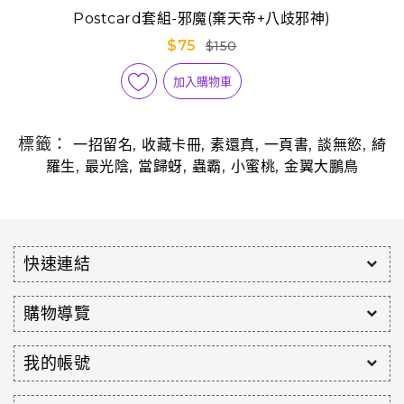
Postcard套組-邪魔(棄天帝+八歧邪神)
$75
$150
加入購物車
標籤：
,
,
,
,
,
一招留名
收藏卡冊
素還真
一頁書
談無慾
綺
,
,
,
,
,
羅生
最光陰
當歸蚜
蟲霸
小蜜桃
金翼大鵬鳥
快速連結
購物導覽
我的帳號