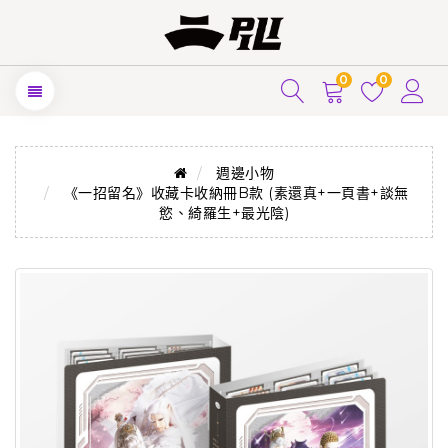
0
0
週邊小物
《一招留名》收藏卡收納冊B款 (素還真+一頁書+談無
慾、綺羅生+最光陰)