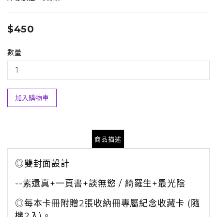
$450
數量
加入購物車
商品描述
◎雙封面設計
--素還真+一頁書+談無慾 / 綺羅生+最光陰
◎每本卡冊附贈2張收納冊專屬紀念收藏卡 (隨
機2入)。