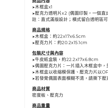
商品內容
木框盒x1
➤
壓克力透明片x2
(偶圖印製，一個直
➤
註：直式滿版設計；橫式留白透明區可
商品規格
木框盒：約22x17x6.5cm
➤
壓克力片：約20.2x15.1cm
➤
包裝尺寸與內容
牛皮紙盒裝，約22.2x17x6.8cm
➤
偶圖壓克力片：一片插入木框盒中，另
➤
木框盒以收縮模保護、壓克力片以O
➤
若發覺偶圖表面模糊不清，請撕下壓
➤
商品材質
密度板、壓克力
商品重量