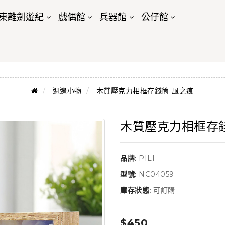
東離劍遊紀
戲偶館
兵器館
公仔館
週邊小物
木質壓克力相框存錢筒-風之痕
木質壓克力相框存
品牌:
PILI
型號:
NC04059
庫存狀態:
可訂購
$450