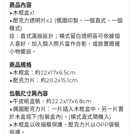
商品內容
木框盒x1
➤
壓克力透明片x2
(偶圖印製，一個直式、一個
➤
橫式)
註：直式滿版設計；橫式留白透明區可依據個
人喜好，加入個人照片當作合影、或放置週邊
小物擺設。
商品規格
木框盒：約22x17x6.5cm
➤
壓克力片：約20.2x15.1cm
➤
包裝尺寸與內容
牛皮紙盒裝，約22.2x17x6.8cm
➤
偶圖壓克力片：一片插入木框盒中，另一片置
➤
於木盒底下(包裝盒內)。(橫式直式隨機入)
木框盒以收縮模保護、壓克力片以OPP袋裝
➤
保護。