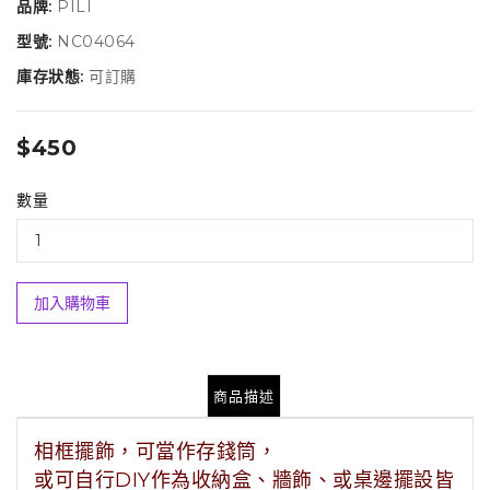
品牌:
PILI
型號:
NC04064
庫存狀態:
可訂購
$450
數量
加入購物車
商品描述
相框擺飾，可當作存錢筒，
或可自行DIY作為收納盒、牆飾、或桌邊擺設皆