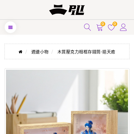
0
0
週邊小物
木質壓克力相框存錢筒-挹天癒