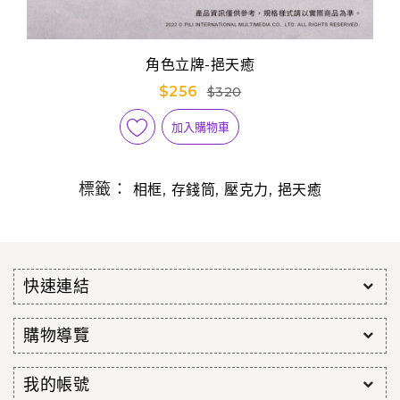
角色立牌-挹天癒
$256
$320
加入購物車
標籤：
,
,
,
相框
存錢筒
壓克力
挹天癒
快速連結
購物導覽
我的帳號