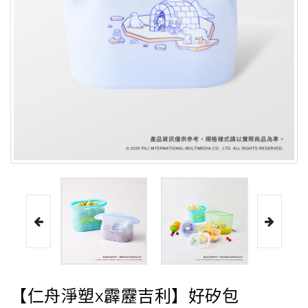
【仁舟淨塑x霹靂吉利】好矽包