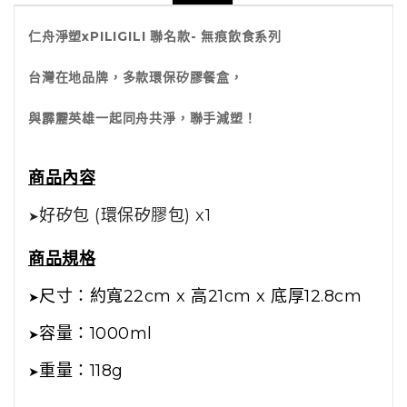
仁舟淨塑xPILIGILI 聯名款- 無痕飲食系列
台灣在地品牌，多款環保矽膠餐盒，
與霹靂英雄一起同舟共淨，聯手減塑！
商品內容
好矽包 (環保矽膠包) x1
➤
商品規格
尺寸：約寬22cm x 高21cm x 底厚12.8cm
➤
容量：1000ml
➤
重量：118g
➤