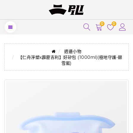
0
0
週邊小物
【仁舟淨塑x霹靂吉利】好矽包 (1000ml)(極地守護-銀
雪藍)