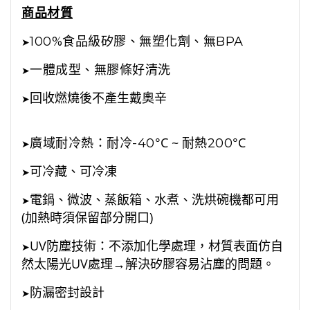
商品材質
100%食品級矽膠、無塑化劑、無BPA
➤
一體成型、無膠條好清洗
➤
回收燃燒後不產生戴奧辛
➤
°C ~
°C
廣域耐冷熱：耐冷-40
耐熱200
➤
可冷藏、可冷凍
➤
電鍋、微波、蒸飯箱、水煮、洗烘碗機都可用
➤
(加熱時須保留部分開口)
UV防塵技術：不添加化學處理，材質表面仿自
➤
然太陽光UV處理→解決矽膠容易沾塵的問題。
防漏密封設計
➤