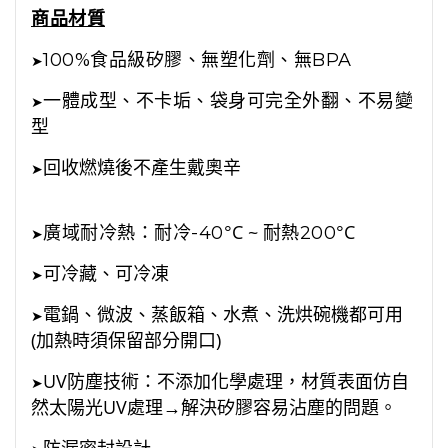
商品材質
100%食品級矽膠、無塑化劑、無BPA
➤
一體成型、不卡垢、袋身可完全外翻、不易變
➤
型
回收燃燒後不產生戴奧辛
➤
°C ~
°C
廣域耐冷熱：耐冷-40
耐熱200
➤
可冷藏、可冷凍
➤
電鍋、微波、蒸飯箱、水煮、洗烘碗機都可用
➤
(加熱時須保留部分開口)
UV防塵技術：不添加化學處理，材質表面仿自
➤
然太陽光UV處理→解決矽膠容易沾塵的問題。
防漏密封設計