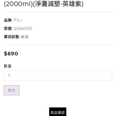
(2000ml)(淨灘減塑-英雄紫)
品牌:
PILI
型號:
QG64003
庫存狀態:
缺貨
$690
數量
售完
商品描述