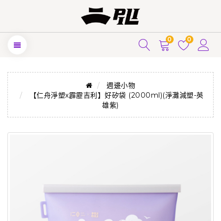
0
0
週邊小物
【仁舟淨塑x霹靂吉利】好矽袋 (2000ml)(淨灘減塑-英
雄紫)