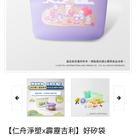
【仁舟淨塑x霹靂吉利】好矽袋