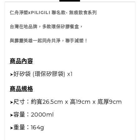
仁舟淨塑xPILIGILI 聯名款- 無痕飲食系列
台灣在地品牌，多款環保矽膠餐盒，
與霹靂英雄一起同舟共淨，聯手減塑！
商品內容
好矽袋 (環保矽膠袋) x1
➤
商品規格
尺寸：約寬26.5cm x 高19cm x 底厚9cm
➤
容量：2000ml
➤
重量：164g
➤