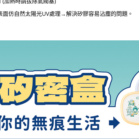
(加熱時請拔除氣閥塞)
表面仿自然太陽光UV處理→解決矽膠容易沾塵的問題。