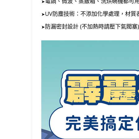
電鍋、微波、蒸飯箱、洗烘碗機都可用 
➤
UV防塵技術：不添加化學處理，材質
➤
防漏密封設計 (不加熱時請壓下氣閥塞)
➤