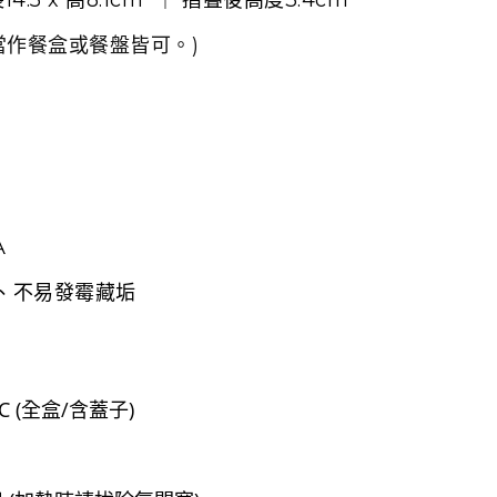
當作餐盒或餐盤皆可。)
A
、不易發霉藏垢
°C (全盒/含蓋子)