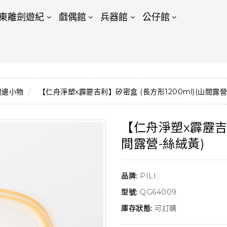
東離劍遊紀
戲偶館
兵器館
公仔館
週邊小物
【仁舟淨塑x霹靂吉利】矽密盒 (長方形1200ml)(山間露營
【仁舟淨塑x霹靂吉利
間露營-絲絨黃)
品牌:
PILI
型號:
QG64009
庫存狀態:
可訂購