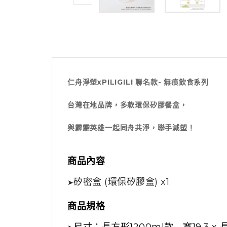
仁舟淨塑xPILIGILI 聯名款- 無痕飲食系列
台灣在地品牌，多款環保矽膠餐盒，
與霹靂英雄一起同舟共淨，聯手減塑！
商品內容
矽密盒 (環保矽膠盒) x1
➤
商品規格
尺寸：長方形1200ml款 - 寬19.3 x 長