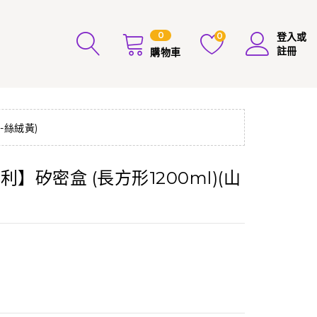
0
0
登入或
註冊
購物車
-絲絨黃)
】矽密盒 (長方形1200ml)(山