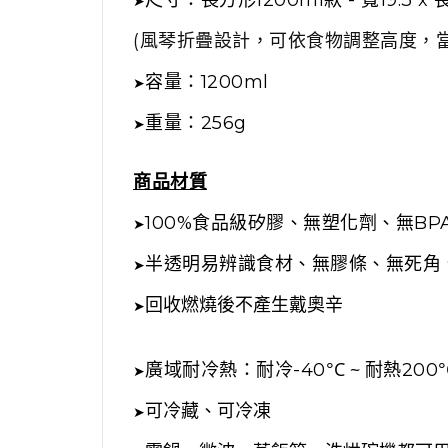
➤
(風琴折疊設計，可依食物調整高度，
容量：1200ml
➤
重量：256g
➤
商品材質
100%食品級矽膠、無塑化劑、無BP
➤
半透明易辨識食材、無膠條、無死角
➤
回收燃燒後不產生戴奧辛
➤
°C ~
廣域耐冷熱：耐冷-40
耐熱200
➤
可冷藏、可冷凍
➤