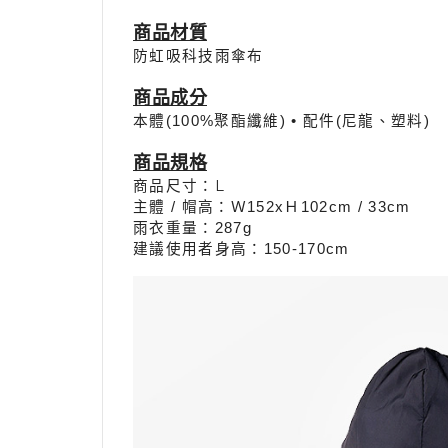
商品材質
防虹吸科技雨傘布
商品
成分
本體(100%聚酯纖維) • 配件(尼龍、塑料)
商品規格
商品尺寸：L
：
主體 / 帽高
Ｗ152xＨ102cm / 33
cm
雨衣重量：287g
建議使用者身高：150-170
cm