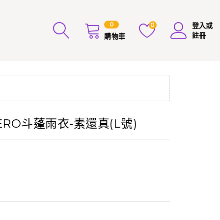
0
0
登入或
註冊
購物車
ERO斗蓬雨衣-素還真(L號)