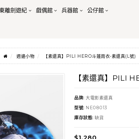
東離劍遊紀
戲偶館
兵器館
公仔館
週邊小物
【素還真】PILI HERO斗蓬雨衣-素還真(L號)
【素還真】PILI H
品牌:
大電影素還真
型號:
NE08013
庫存狀態:
缺貨
$1,280