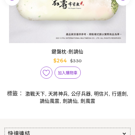
鍵盤枕-劍謫仙
$264
$330
加入購物車
標籤：
,
,
,
,
,
激戰天下
天將神兵
公仔兵器
明信片
行道劍
,
,
謫仙風雲
劍謫仙
劍風雲
快速連結