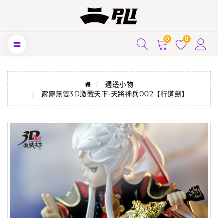
0
0
週邊小物
霹靂無雙3D激戰天下-天將神兵002【行道劍】