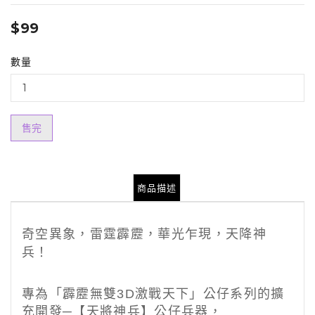
$99
數量
售完
商品描述
奇空異象，雷霆霹靂，華光乍現，天降神
兵！
專為「霹靂無雙3D激戰天下」公仔系列的擴
充開發─
【天將神兵】公仔兵器，