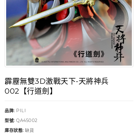
霹靂無雙3D激戰天下-天將神兵
002【行道劍】
品牌:
PILI
型號:
QA45002
庫存狀態:
缺貨