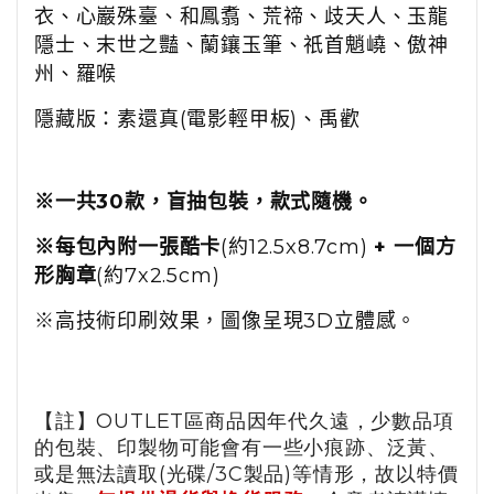
衣、心巖殊臺、和鳳翥、
荒禘、歧天人、玉龍
隱士、末世之豔、蘭鑲玉筆、祇首魈嶢、傲神
州、羅喉
隱藏版：素還真(電影輕甲板)、禹歡
※一共30款，盲抽包裝，款式隨機。
※每包內附一張酷卡
(約12.5x8.7cm)
+ 一個方
形胸章
(約7x2.5cm)
※高技術印刷效果，圖像呈現3D立體感。
【註】OUTLET區商品因年代久遠，少數品項
的包裝、印製物可能會有一些小痕跡、泛黃、
或是無法讀取(光碟/3C製品)等情形，故以特價