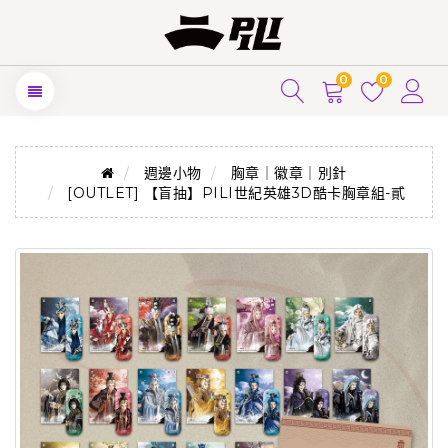
0
0
週邊小物
胸章｜徽章｜別針
[OUTLET] 【盲抽】PILI世紀英雄3D酷卡胸章組-貳