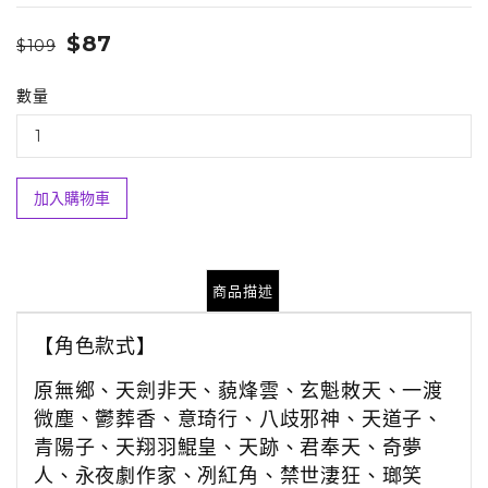
$87
$109
數量
加入購物車
商品描述
【角色款式】
原無鄉、天劍非天、藐烽雲、玄魁敇天、一渡
微塵、鬱葬香、意琦行、八歧邪神、天道子、
青陽子、
天翔羽鯤皇、天跡、君奉天、奇夢
人、永夜劇作家、冽紅角、禁世淒狂、瑯笑