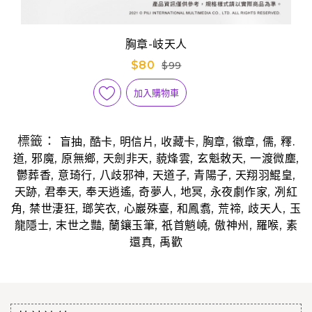
胸章-岐天人
$80
$99
加入購物車
標籤：
,
,
,
,
,
,
,
盲抽
酷卡
明信片
收藏卡
胸章
徽章
儒
釋.
,
,
,
,
,
,
,
道
邪魔
原無鄉
天劍非天
藐烽雲
玄魁敇天
一渡微塵
,
,
,
,
,
,
鬱葬香
意琦行
八歧邪神
天道子
青陽子
天翔羽鯤皇
,
,
,
,
,
,
天跡
君奉天
奉天逍遙
奇夢人
地冥
永夜劇作家
冽紅
,
,
,
,
,
,
,
角
禁世淒狂
瑯笑衣
心巖殊臺
和鳳翥
荒禘
歧天人
玉
,
,
,
,
,
,
龍隱士
末世之豔
蘭鑲玉筆
祇首魈嶢
傲神州
羅喉
素
,
還真
禹歡