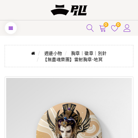
0
0
週邊小物
胸章｜徽章｜別針
【無盡魂樂團】雷射胸章-地冥