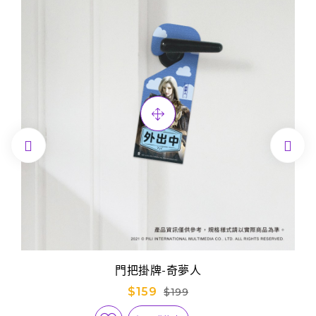


門把掛牌-奇夢人
$159
$199