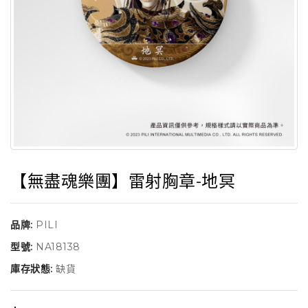
【無盡魂樂團】雷射胸章-地冥
品牌:
PILI
型號:
NA18138
庫存狀態:
缺貨