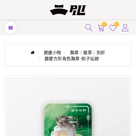
0
0
週邊小物
胸章｜徽章｜別針
霹靂方形角色胸章-劍子仙跡