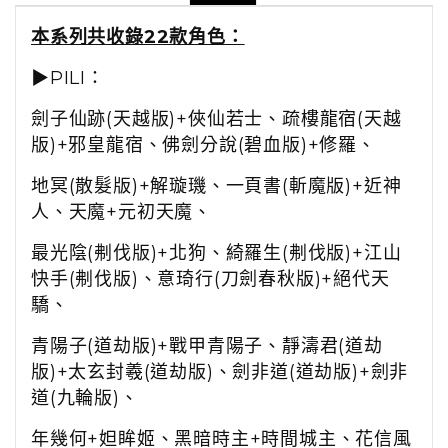
本系列共收錄22款角色：
▶PILI：
劍子仙跡(天越版)+俠仙若士、
疏樓龍宿(天越
版)+邪皇龍宿、
佛劍分說(碧血版)+修羅、
地冥(散髮版)+解璇璣、一頁書(斬魔版)+近神
人、
天魔+元初天魔、
最光陰(刜伐版)+北狗、綺羅生(刜伐版)+江山
快手(刜伐版)、
意琦行(刀劍春秋版)+絕代天
驕、
青陽子(道劫版)+戰甲青陽子、靜濤君(道劫
版)+太玄封羲(道劫版)、劍非道(道劫版)+劍非
道(九輪版)、
年幾何+妲眸姬、黑暗時主+時間城主、
花信風