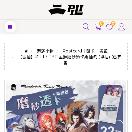
0
0
週邊小物
Postcard｜酷卡｜書籤
【盲抽】PILI / TBF 主題磨砂透卡集抽包 (單抽) (已完
售)