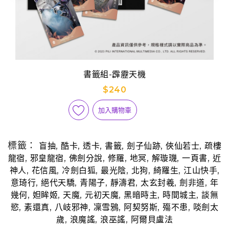
書籤組-霹靂天機
$240
加入購物車
標籤：
,
,
,
,
,
,
盲抽
酷卡
透卡
書籤
劍子仙跡
俠仙若士
疏樓
,
,
,
,
,
,
,
龍宿
邪皇龍宿
佛劍分說
修羅
地冥
解璇璣
一頁書
近
,
,
,
,
,
,
,
神人
花信風
冷劍白狐
最光陰
北狗
綺羅生
江山快手
,
,
,
,
,
,
意琦行
絕代天驕
青陽子
靜濤君
太玄封羲
劍非道
年
,
,
,
,
,
,
幾何
妲眸姬
天魔
元初天魔
黑暗時主
時間城主
談無
,
,
,
,
,
,
慾
素還真
八岐邪神
凜雪鴉
阿契努斯
殤不患
啖劍太
,
,
,
歲
浪魔謠
浪巫謠
阿爾貝盧法