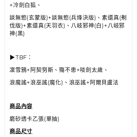
+冷劍白狐、
談無慾(玄蒙版)+談無慾(兵烽決版)、素還真(刜
伐版)+素還真(天羽衣)、八岐邪神(白)+八岐邪
神(黑)
▶TBF：
凜雪鴉+阿契努斯、殤不患+啖劍太歲、
浪魔謠+浪巫謠(魔化)、浪巫謠+阿爾貝盧法
商品內容
磨砂透卡乙張(單抽)
商品尺寸