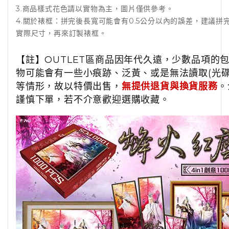
3.商品樣式花色請以實物為主，圖片僅供參考。
4.關於裱框：拼完後長寬可能會有0.5公分以內的誤差，建議拼
實際尺寸，再來訂製裱框。
【註】OUTLET區商品因年代久遠，少數品項的
物可能會有一些小痕跡、泛黃、或是無法讀取(光碟/
等情形，故以特價出售，
無提供退貨與換貨服務
。
謹慎下單，若不介意歡迎選購收藏。