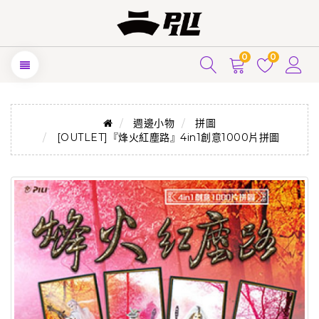
0
0
週邊小物
拼圖
[OUTLET]『烽火紅塵路』4in1創意1000片拼圖