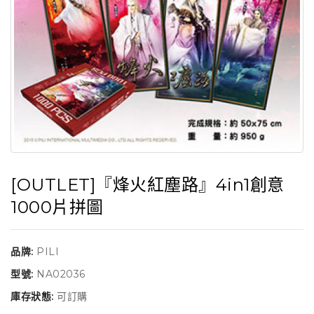
[OUTLET]『烽火紅塵路』4in1創意
1000片拼圖
品牌:
PILI
型號:
NA02036
庫存狀態:
可訂購