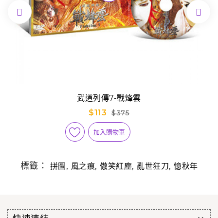


武道列傳7-戰烽雲
$113
$375
加入購物車
標籤：
,
,
,
,
拼圖
風之痕
傲笑紅塵
亂世狂刀
憶秋年