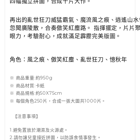
四幅獨立拼圖，合成千片大作。
再出的亂世狂刀威猛霸氣、魔流風之痕、逍遙山水
忽聞廣陵散，合奏傲笑紅塵路。 指揮擺定，片片
眼力，考驗耐心，成就滿足霹靂完美版圖。
角色：風之痕、傲笑紅塵、亂世狂刀、憶秋年
※ 商品重量:約950g
※ 商品材質:卡紙
※ 商品規格:約50X75cm
※ 每個角色250片，合成一張大圖共1000片。
【注意事項】
1.避免置放於潮濕及火源處。
2.請勿讓兒童接近拼圖，以防誤食情事發生。