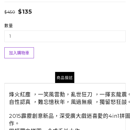
$135
$450
數量
加入購物車
商品描述
烽火紅塵 ，一笑風雲勳，亂世狂刀 ，一揮玄龍震
自性認真 ，難忘憶秋年，風過無痕 ，獨留怒狂燄
2015霹靂創意新品，深受廣大戲迷喜愛的4in1拼
作。