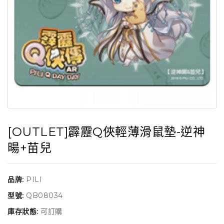
[OUTLET]霹靂Q俠輕薄滑鼠墊-逆神
暘+苗兒
品牌:
PILI
型號:
QB08034
庫存狀態:
可訂購