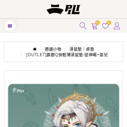
0
0
週邊小物
滑鼠墊｜桌墊
[OUTLET]霹靂Q俠輕薄滑鼠墊-逆神暘+苗兒