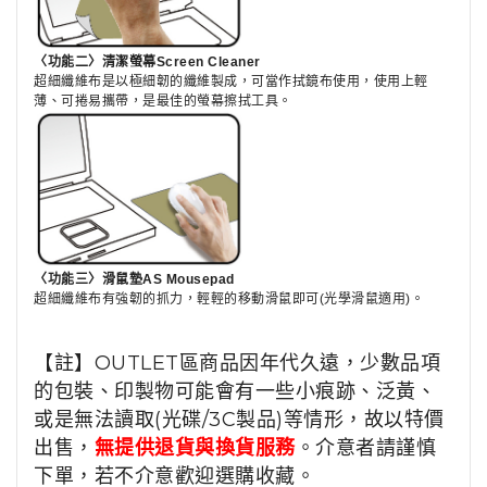
〈功能二〉清潔螢幕Screen Cleaner
超細纖維布是以極細韌的纖維製成，可當作拭鏡布使用，使用上輕
薄、可捲易攜帶，是最佳的螢幕擦拭工具。
〈功能三〉滑鼠墊AS Mousepad
超細纖維布有強韌的抓力，輕輕的移動滑鼠即可(光學滑鼠適用)。
【註】OUTLET區商品因年代久遠，少數品項
的包裝、印製物可能會有一些小痕跡、泛黃、
或是無法讀取(光碟/3C製品)等情形，故以特價
出售，
無提供退貨與換貨服務
。介意者請謹慎
下單，若不介意歡迎選購收藏。