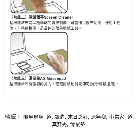
〈功能二〉清潔螢幕Screen Cleaner
超細纖維布是以極細韌的纖維製成，可當作拭鏡布使用，使用上輕
薄、可捲易攜帶，是最佳的螢幕擦拭工具。
〈功能三〉滑鼠墊AS Mousepad
超細纖維布有強韌的抓力，輕輕的移動滑鼠即可(光學滑鼠適用)。
標籤：
,
,
,
,
,
,
限量現貨
道
銀豹
末日之狂
原無鄉
小當家
道
,
真雙秀
滑鼠墊