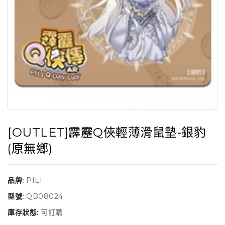
[OUTLET]霹靂Q俠輕薄滑鼠墊-銀豹
(原無鄉)
品牌:
PILI
型號:
QB08024
庫存狀態:
可訂購