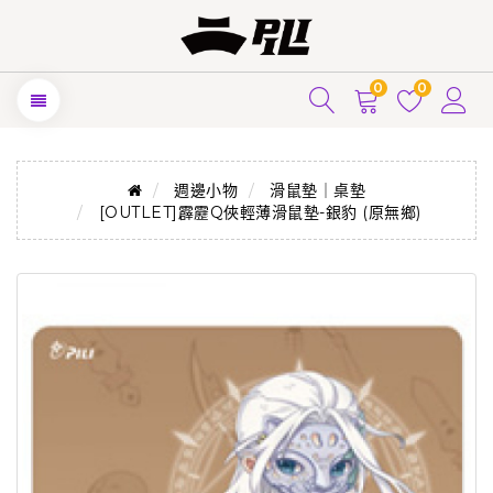
0
0
週邊小物
滑鼠墊｜桌墊
[OUTLET]霹靂Q俠輕薄滑鼠墊-銀豹 (原無鄉)