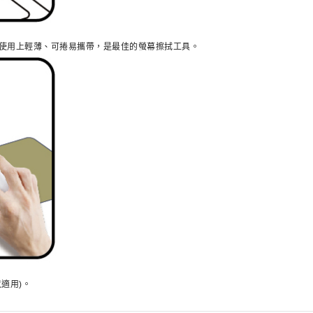
使用上輕薄、可捲易攜帶，是最佳的螢幕擦拭工具。
適用)。