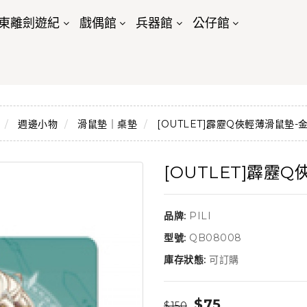
東離劍遊紀
戲偶館
兵器館
公仔館
週邊小物
滑鼠墊｜桌墊
[OUTLET]霹靂Q俠輕薄滑鼠墊-
[OUTLET]霹靂
品牌:
PILI
型號:
QB08008
庫存狀態:
可訂購
$75
$150