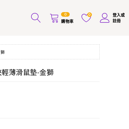
0
0
登入或
註冊
購物車
金獅
Q俠輕薄滑鼠墊-金獅