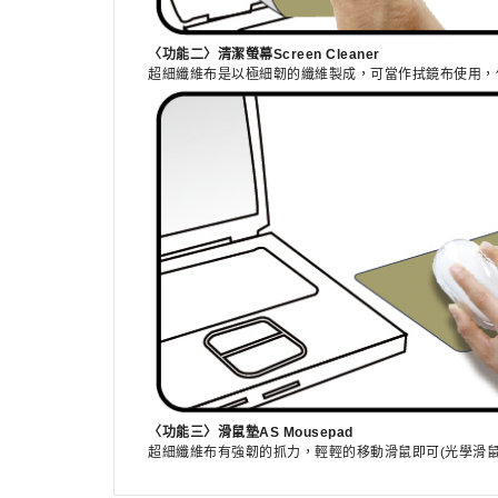
〈功能二〉清潔螢幕Screen Cleaner
超細纖維布是以極細韌的纖維製成，可當作拭鏡布使用，
〈功能三〉滑鼠墊AS Mousepad
超細纖維布有強韌的抓力，輕輕的移動滑鼠即可(光學滑鼠