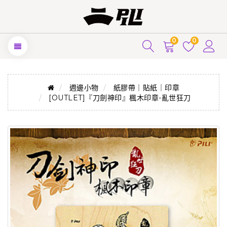
0
0
週邊小物
紙膠帶｜貼紙｜印章
[OUTLET]『刀劍神印』楓木印章-亂世狂刀