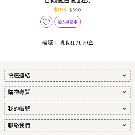
拉環鑰匙圈-亂世狂刀
$195
$390
加入購物車
標籤：
,
亂世狂刀
印章
快速連結
購物導覽
我的帳號
聯絡我們