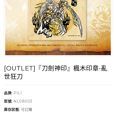
[OUTLET]『刀劍神印』楓木印章-亂
世狂刀
品牌:
PILI
型號:
NL08003
庫存狀態:
可訂購