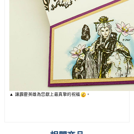
▲ 讓霹靂英雄為您獻上最真摯的祝福
。