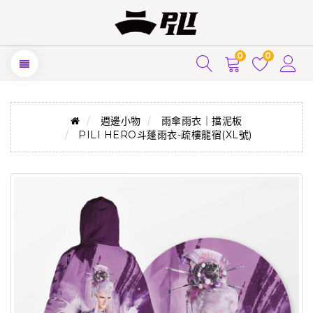
0
0
週邊小物
雨傘雨衣｜擋泥板
PILI HERO斗蓬雨衣-疏樓龍宿(XL號)