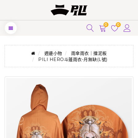
0
0
週邊小物
雨傘雨衣｜擋泥板
PILI HERO斗蓬雨衣-月無缺(L號)