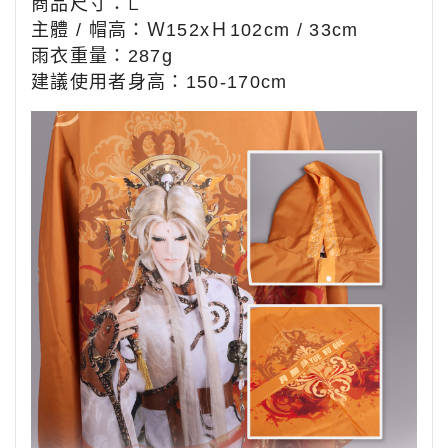
商品尺寸：L
：
主體 / 帽高
Ｗ152xＨ102cm / 33
cm
雨衣重量：287g
建議使用者身高：150-170
cm