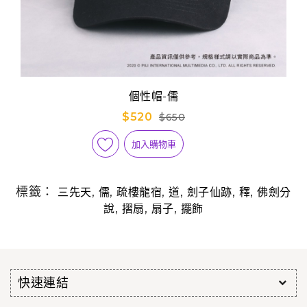
個性帽-儒
$520
$650
加入購物車
標籤：
,
,
,
,
,
,
三先天
儒
疏樓龍宿
道
劍子仙跡
釋
佛劍分
,
,
,
說
摺扇
扇子
擺飾
快速連結