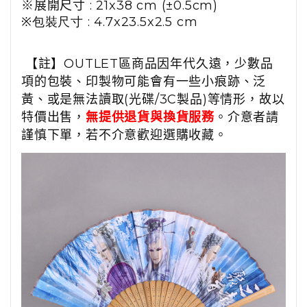
※
展開尺寸
:
21x38 cm (
±
0.5
cm
)
※
包裝尺寸 :
4.7x23.5x2.5 cm
【註】OUTLET區商品因年代久遠，少數品
項的包裝、印製物可能會有一些小痕跡、泛
黃、或是無法讀取(光碟/3C製品)等情形，故以
特價出售，
無提供退貨與換貨服務
。介意者請
謹慎下單，若不介意歡迎選購收藏。