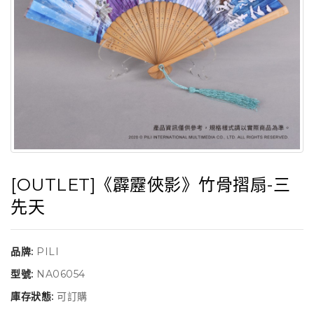
[OUTLET]《霹靂俠影》竹骨摺扇-三
先天
品牌:
PILI
型號:
NA06054
庫存狀態:
可訂購