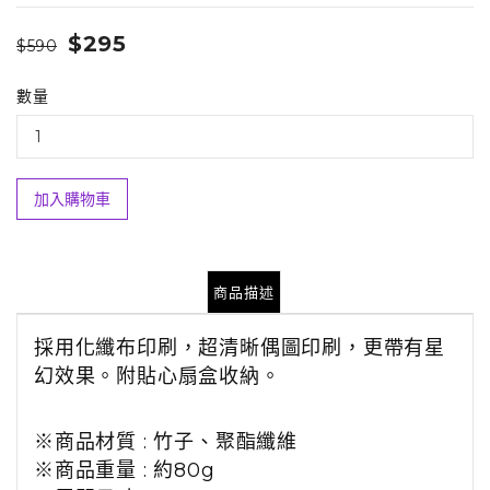
$295
$590
數量
加入購物車
商品描述
採用化纖布印刷，超清晰偶圖印刷，更帶有星
幻效果。附
貼心扇盒收納。
※商品
材質
:
竹子、聚酯纖維
※商品
重量 : 約
80g