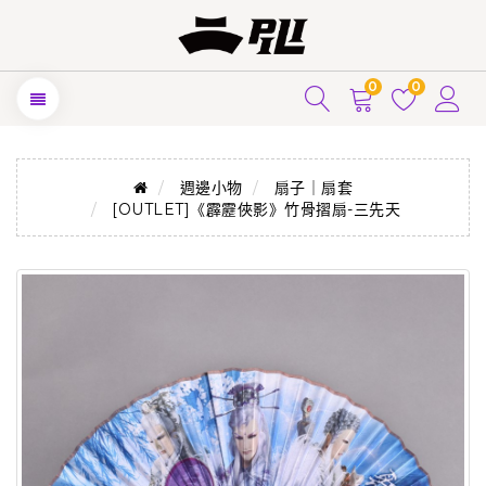
0
0
週邊小物
扇子｜扇套
[OUTLET]《霹靂俠影》竹骨摺扇-三先天