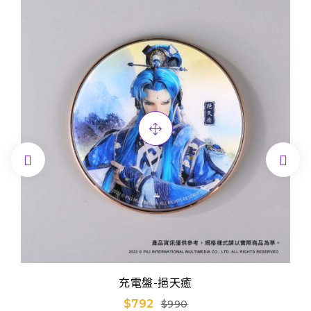


充電盤-挹天癒
$792
$990