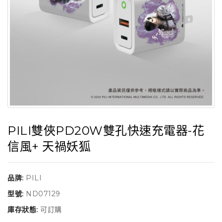
PILI雙俠PD20W雙孔快速充電器-花
信風+ 天禍妖狐
品牌:
PILI
型號:
ND07129
庫存狀態:
可訂購