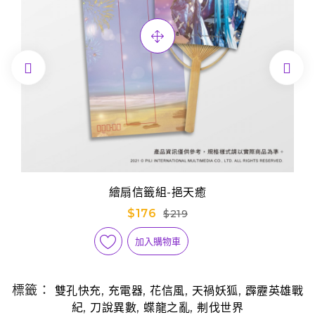


繪扇信籤組-挹天癒
$176
$219
加入購物車
標籤：
,
,
,
,
雙孔快充
充電器
花信風
天禍妖狐
霹靂英雄戰
,
,
,
紀
刀說異數
蝶龍之亂
刜伐世界