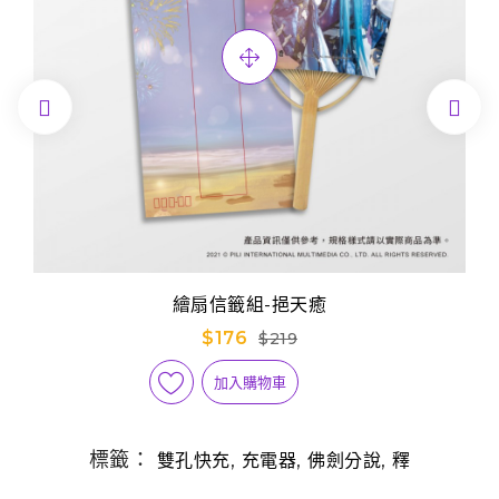


繪扇信籤組-挹天癒
$176
$219
加入購物車
標籤：
,
,
,
雙孔快充
充電器
佛劍分說
釋