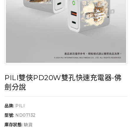
PILI雙俠PD20W雙孔快速充電器-佛
劍分說
品牌:
PILI
型號:
ND07132
庫存狀態:
缺貨