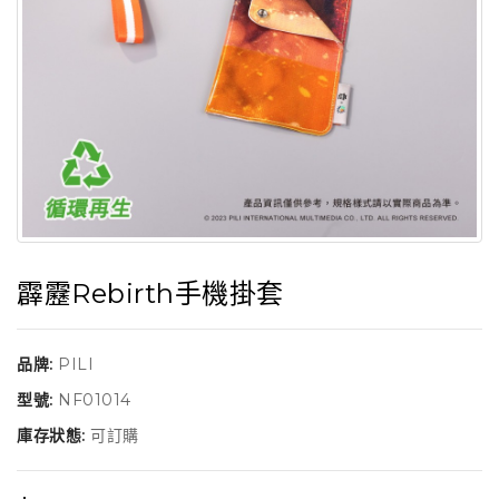
霹靂Rebirth手機掛套
品牌:
PILI
型號:
NF01014
庫存狀態:
可訂購