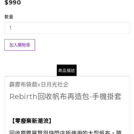
$990
數量
加入購物車
商品描述
霹靂布袋戲
x
日月光社企
Rebirth
回收帆布再造包-手機掛套
【零廢棄新潮流】
回收霹靂展覽與快閃店所使用的大型帆布，隨