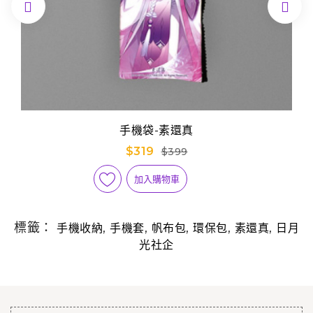


手機袋-素還真
$319
$399
加入購物車
標籤：
,
,
,
,
,
手機收納
手機套
帆布包
環保包
素還真
日月
光社企