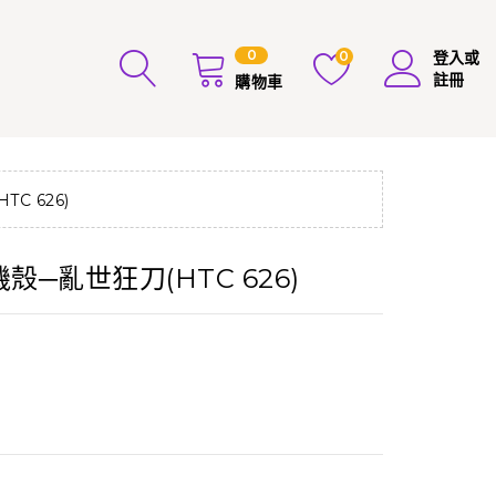
0
0
登入或
註冊
購物車
C 626)
機殼─亂世狂刀(HTC 626)