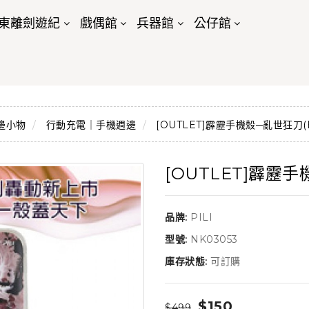
東離劍遊紀
戲偶館
兵器館
公仔館
邊小物
行動充電｜手機週邊
[OUTLET]霹靂手機殼─亂世狂刀(HT
[OUTLET]霹靂手
品牌:
PILI
型號:
NK03053
庫存狀態:
可訂購
$150
$499