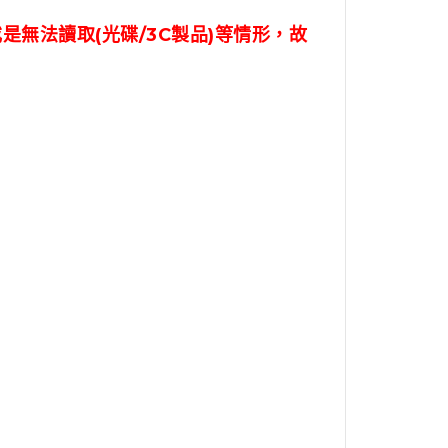
或是無法讀取
(
光碟
/3C
製品
)
等情形，故