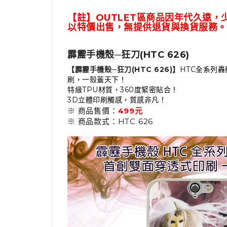
【註】
OUTLET
區商品因年代久遠，
以特價出售，無提供退貨與換貨服務。
霹靂手機殼─狂刀(HTC 626)
【霹靂手機殼─狂刀(HTC 626)】
HTC全系列
刷，一殼蓋天下！
特級TPU材質，360度緊密貼合！
3D立體印刷觸感，質感非凡！
※ 商品售價：
499元
※ 商品款式：HTC 626