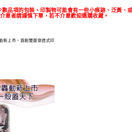
少數品項的包裝、印製物可能會有一些小痕跡、泛黃、
介意者請謹慎下單，若不介意歡迎選購收藏。
轟動新上市，首創雙面穿透式印