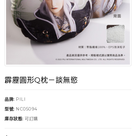
霹靂圓形Q枕－談無慾
品牌:
PILI
型號:
NC05094
庫存狀態:
可訂購