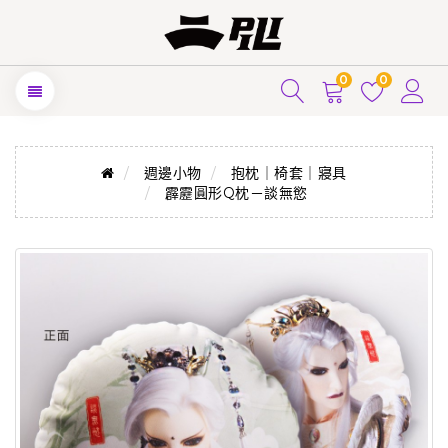
0
0
週邊小物
抱枕｜椅套｜寢具
霹靂圓形Q枕－談無慾